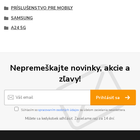
PRÍSLUŠENSTVO PRE MOBILY
SAMSUNG
A24 5G
Nepremeškajte novinky, akcie a
zľavy!
Prihlásiť sa
Súhlasím so
spracovaním osobných údajov
za účelom zasielania newslettera.
Môžete sa kedykoľvek odhlásiť. Zasielame raz za 14 dní.