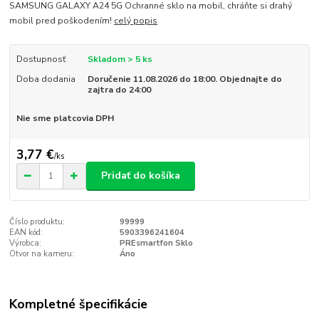
SAMSUNG GALAXY A24 5G Ochranné sklo na mobil, chráňte si drahý
mobil pred poškodením!
celý popis
Dostupnosť
Skladom > 5 ks
Doba dodania
Doručenie 11.08.2026 do 18:00. Objednajte do
zajtra do 24:00
Nie sme platcovia DPH
3,77 €
/
ks
Pridať do košíka
Číslo produktu:
99999
EAN kód:
5903396241604
Výrobca:
PREsmartfon Sklo
Otvor na kameru:
Áno
Kompletné špecifikácie