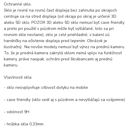
Ochranné sklo.
Sklo je rovné na rovnú časť displeja bez zahnutia po okrajoch
centruje sa na stred displeja (od okraja po okraj je určené 3D
alebo 5D sklo, POZOR 3D alebo 5D sklo nemusí byť case friendly
a preto pri použití s púzdrom môže byť vytláčané, toto sa pri
rovnom skle nestane), sklo je celé priehľadné, v balení sú
handričky na očistenie displeja pred lepením. Obrázok je
ilustračný. Na novšie modely nemusí byť výrez na prednú kameru.
To, že je predná kamera zakrytá sklom nemá vplyv na funkčnosť
kamery, práve naopak, ochráni pred škrabancami aj prednú
kameru.
Vlastnosti skla:
- sklo neovplyvňuje citlivosť dotyku na mobile
- case friendly (sklo sedí aj s púzdrom a nevytláčajú sa vzájomne)
- odolnosť 9H
- hrúbka skla 0,33mm