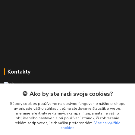
Kontakty
Zákaznícka podpora PREsmartfon.sk
+421 911 010 560
🍪 Ako by ste radi svoje cookies?
Po-Pia, 13-17 hod.
Súbory cookies používame na správne fungovanie nášho e-shopu
av prípade vášho súhlasu tiež na sledovanie štatistík o webe,
info@presmartfon.sk
meranie efektivity reklamných kampaní, zapamätanie vášho
obľúbeného nastavenia pri používaní stránok, či zobrazenie
reklám zodpovedajúcich vašim preferenciám.
Viac na využitie
cookies