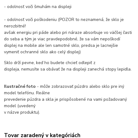
- odolnosť voči šmuhám na displeji
- odolnosť voči poškodeniu (POZOR to neznamená, že sklo je
nerozbitné!
avšak energiu pri páde alebo pri náraze absorbuje vo väčšej časti
do seba a tým je viac pravdepodobné, že sa vám nepoškodí
displej na mobile ale len samotné sklo, predsa je lacnejšie
vymeniť ochranné sklo ako celý displej)
Sklo drží pevne, keď ho budete chcieť odlepiť z
displeja, nemusíte sa obávať že na displeji zanechá stopy lepidla.
Ilustračné foto
- môže zobrazovať púzdro alebo sklo pre iný
model telefónu. Reálne
prevedenie púzdra a skla je prispôsobené na vami požadovaný
model (uvedený
v názve produktu).
Tovar zaradený v kategóriách