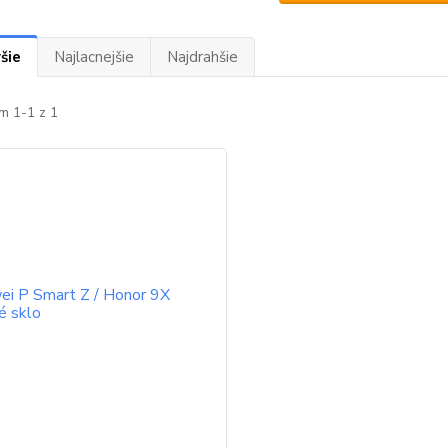
šie
Najlacnejšie
Najdrahšie
m 1-1 z 1