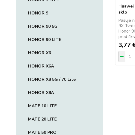
Huawei 
sklo
HONOR 9
Pasuje
9X Tvrde
HONOR 90 5G
Honor 9X
pred škr
HONOR 90 LITE
3,77 
HONOR X6
HONOR X6A
HONOR X8 5G / 70 Lite
HONOR X8A
MATE 10 LITE
MATE 20 LITE
MATE 50 PRO