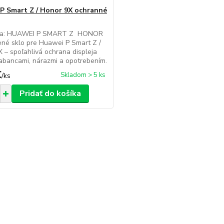
P Smart Z / Honor 9X ochranné
 na: HUAWEI P SMART Z HONOR
né sklo pre Huawei P Smart Z /
 – spoľahlivá ochrana displeja
abancami, nárazmi a opotrebením.
€
Skladom > 5 ks
/
ks
Pridať do košíka