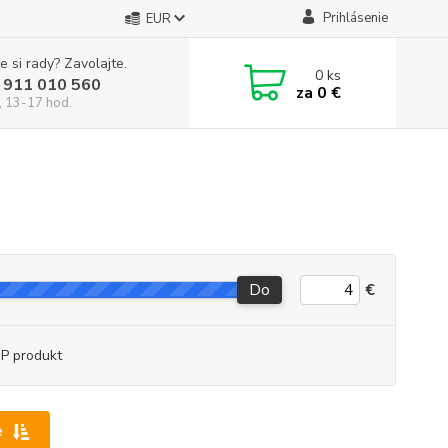
Prihlásenie
EUR
e si rady? Zavolajte.
0
ks
 911 010 560
za
0 €
, 13-17 hod.
Do
€
P produkt
e