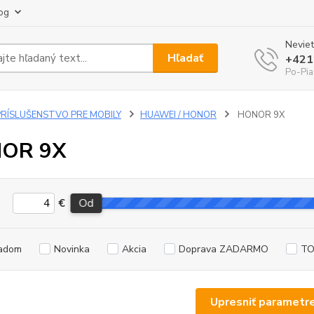
og
Neviet
Hľadať
+421
Po-Pia
PRÍSLUŠENSTVO PRE MOBILY
HUAWEI / HONOR
HONOR 9X
OR 9X
€
Od
adom
Novinka
Akcia
Doprava ZADARMO
TO
Upresniť parametr