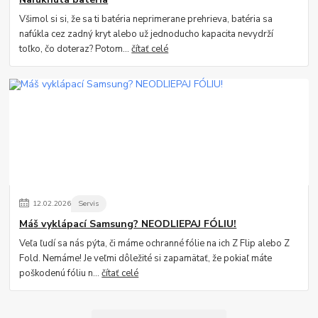
Všimol si si, že sa ti batéria neprimerane prehrieva, batéria sa
nafúkla cez zadný kryt alebo už jednoducho kapacita nevydrží
toľko, čo doteraz? Potom...
čítať celé
12
.
02
.
2026
Servis
Máš vyklápací Samsung? NEODLIEPAJ FÓLIU!
Veľa ľudí sa nás pýta, či máme ochranné fólie na ich Z Flip alebo Z
Fold. Nemáme! Je veľmi dôležité si zapamätať, že pokiaľ máte
poškodenú fóliu n...
čítať celé