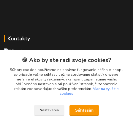
Kontakty
Zákaznícka podpora PREsmartfon.sk
+421 911 010 560
🍪 Ako by ste radi svoje cookies?
Po-Pia, 13-17 hod.
Súbory cookies používame na správne fungovanie nášho e-shopu
av prípade vášho súhlasu tiež na sledovanie štatistík o webe,
info@presmartfon.sk
meranie efektivity reklamných kampaní, zapamätanie vášho
obľúbeného nastavenia pri používaní stránok, či zobrazenie
reklám zodpovedajúcich vašim preferenciám.
Viac na využitie
cookies
Súhlasím
Nastavenia
PREsmartfon.sk
Vytvorené na
Eshop-rychlo.sk