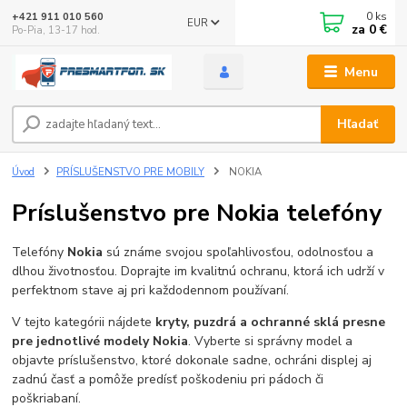
0
ks
+421 911 010 560
EUR
za
0 €
Po-Pia, 13-17 hod.
Menu
Hľadať
Úvod
PRÍSLUŠENSTVO PRE MOBILY
NOKIA
Príslušenstvo pre Nokia telefóny
Telefóny
Nokia
sú známe svojou spoľahlivosťou, odolnosťou a
dlhou životnosťou. Doprajte im kvalitnú ochranu, ktorá ich udrží v
perfektnom stave aj pri každodennom používaní.
V tejto kategórii nájdete
kryty, puzdrá a ochranné sklá presne
pre jednotlivé modely Nokia
. Vyberte si správny model a
objavte príslušenstvo, ktoré dokonale sadne, ochráni displej aj
zadnú časť a pomôže predísť poškodeniu pri pádoch či
poškriabaní.