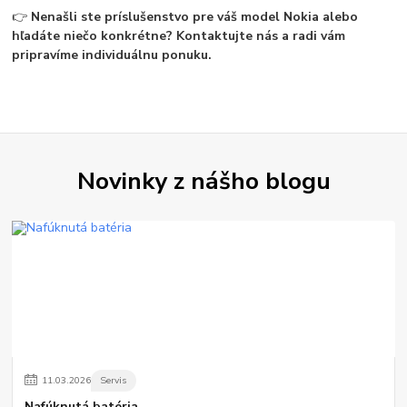
👉
Nenašli ste príslušenstvo pre váš model Nokia alebo
hľadáte niečo konkrétne? Kontaktujte nás a radi vám
pripravíme individuálnu ponuku.
Novinky z nášho blogu
11
.
03
.
2026
Servis
Nafúknutá batéria