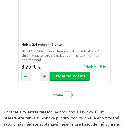
Nokia 2.4 ochranné sklo
NOKIA 2.4 Odolné ochranné sklo pre Nokia 2.4
chráni displej pred škrabancami, prasklinami a
nečistotami.
3,77 €
Skladom > 5 ks
/
ks
Pridať do košíka
strana
z 1
Chráňte svoj Nokia telefón jednoducho a štýlovo. Či už
preferujete tenké silikónové puzdro, odolný obal alebo tvrdené
sklo, u nás nájdete spoľahlivé riešenie pre každodennú ochranu.