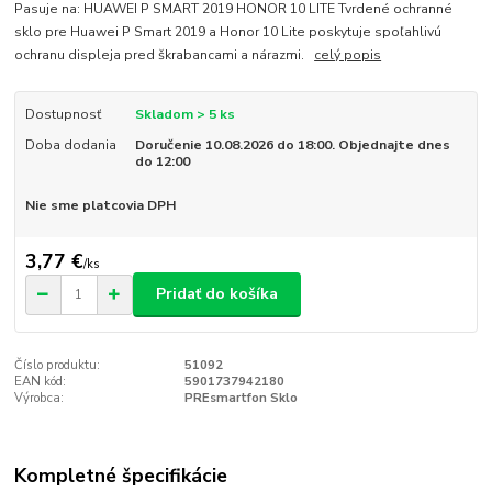
Pasuje na: HUAWEI P SMART 2019 HONOR 10 LITE Tvrdené ochranné
sklo pre Huawei P Smart 2019 a Honor 10 Lite poskytuje spoľahlivú
ochranu displeja pred škrabancami a nárazmi.
celý popis
Dostupnosť
Skladom > 5 ks
Doba dodania
Doručenie 10.08.2026 do 18:00. Objednajte dnes
do 12:00
Nie sme platcovia DPH
3,77 €
/
ks
Pridať do košíka
Číslo produktu:
51092
EAN kód:
5901737942180
Výrobca:
PREsmartfon Sklo
Kompletné špecifikácie