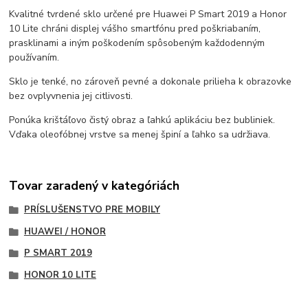
Kvalitné tvrdené sklo určené pre Huawei P Smart 2019 a Honor
10 Lite chráni displej vášho smartfónu pred poškriabaním,
prasklinami a iným poškodením spôsobeným každodenným
používaním.
Sklo je tenké, no zároveň pevné a dokonale prilieha k obrazovke
bez ovplyvnenia jej citlivosti.
Ponúka krištáľovo čistý obraz a ľahkú aplikáciu bez bubliniek.
Vďaka oleofóbnej vrstve sa menej špiní a ľahko sa udržiava.
Tovar zaradený v kategóriách
PRÍSLUŠENSTVO PRE MOBILY
HUAWEI / HONOR
P SMART 2019
HONOR 10 LITE