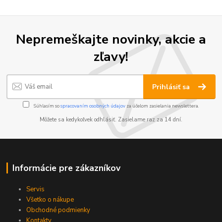
Nepremeškajte novinky, akcie a
zľavy!
Prihlásiť sa
Súhlasím so
spracovaním osobných údajov
za účelom zasielania newslettera.
Môžete sa kedykoľvek odhlásiť. Zasielame raz za 14 dní.
Informácie pre zákazníkov
Servis
Všetko o nákupe
Obchodné podmienky
Kontakty