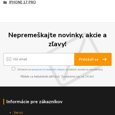
IPHONE 17 PRO
Nepremeškajte novinky, akcie a
zľavy!
Prihlásiť sa
Súhlasím so
spracovaním osobných údajov
za účelom zasielania newslettera.
Môžete sa kedykoľvek odhlásiť. Zasielame raz za 14 dní.
Informácie pre zákazníkov
Servis