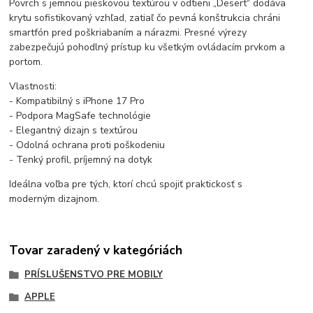
Povrch s jemnou pieskovou textúrou v odtieni „Desert“ dodáva
krytu sofistikovaný vzhľad, zatiaľ čo pevná konštrukcia chráni
smartfón pred poškriabaním a nárazmi. Presné výrezy
zabezpečujú pohodlný prístup ku všetkým ovládacím prvkom a
portom.
Vlastnosti:
- Kompatibilný s iPhone 17 Pro
- Podpora MagSafe technológie
- Elegantný dizajn s textúrou
- Odolná ochrana proti poškodeniu
- Tenký profil, príjemný na dotyk
Ideálna voľba pre tých, ktorí chcú spojiť praktickosť s
moderným dizajnom.
Tovar zaradený v kategóriách
PRÍSLUŠENSTVO PRE MOBILY
APPLE