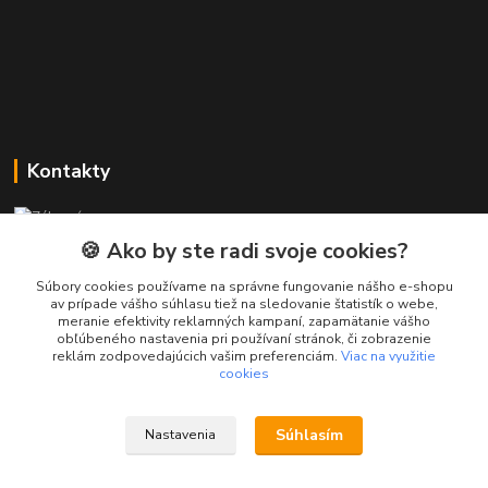
Kontakty
Zákaznícka podpora PREsmartfon.sk
+421 911 010 560
🍪 Ako by ste radi svoje cookies?
Po-Pia, 13-17 hod.
Súbory cookies používame na správne fungovanie nášho e-shopu
av prípade vášho súhlasu tiež na sledovanie štatistík o webe,
info@presmartfon.sk
meranie efektivity reklamných kampaní, zapamätanie vášho
obľúbeného nastavenia pri používaní stránok, či zobrazenie
reklám zodpovedajúcich vašim preferenciám.
Viac na využitie
cookies
Súhlasím
Nastavenia
PREsmartfon.sk