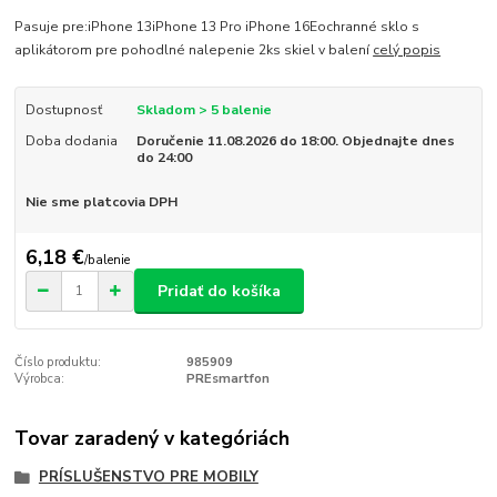
Pasuje pre:iPhone 13iPhone 13 Pro iPhone 16Eochranné sklo s
aplikátorom pre pohodlné nalepenie 2ks skiel v balení
celý popis
Dostupnosť
Skladom > 5 balenie
Doba dodania
Doručenie 11.08.2026 do 18:00. Objednajte dnes
do 24:00
Nie sme platcovia DPH
6,18 €
/
balenie
Pridať do košíka
Číslo produktu:
985909
Výrobca:
PREsmartfon
Tovar zaradený v kategóriách
PRÍSLUŠENSTVO PRE MOBILY