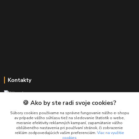
Kontakty
Zákaznícka podpora PREsmartfon.sk
+421 911 010 560
🍪 Ako by ste radi svoje cookies?
Po-Pia, 13-17 hod.
Súbory cookies používame na správne fungovanie nášho e-shopu
av prípade vášho súhlasu tiež na sledovanie štatistík o webe,
info@presmartfon.sk
meranie efektivity reklamných kampaní, zapamätanie vášho
obľúbeného nastavenia pri používaní stránok, či zobrazenie
reklám zodpovedajúcich vašim preferenciám.
Viac na využitie
cookies