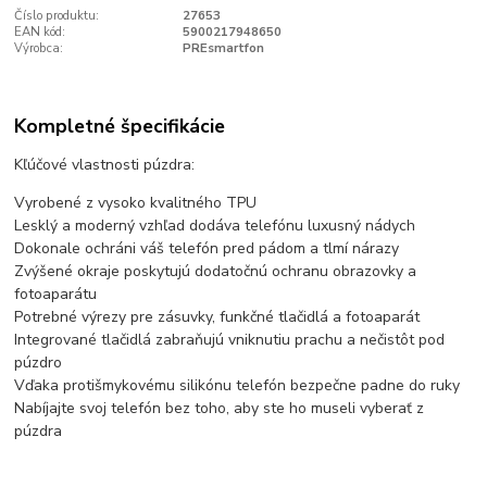
Číslo produktu:
27653
EAN kód:
5900217948650
Výrobca:
PREsmartfon
Kompletné špecifikácie
Kľúčové vlastnosti púzdra:
Vyrobené z vysoko kvalitného TPU
Lesklý a moderný vzhľad dodáva telefónu luxusný nádych
Dokonale ochráni váš telefón pred pádom a tlmí nárazy
Zvýšené okraje poskytujú dodatočnú ochranu obrazovky a
fotoaparátu
Potrebné výrezy pre zásuvky, funkčné tlačidlá a fotoaparát
Integrované tlačidlá zabraňujú vniknutiu prachu a nečistôt pod
púzdro
Vďaka protišmykovému silikónu telefón bezpečne padne do ruky
Nabíjajte svoj telefón bez toho, aby ste ho museli vyberať z
púzdra