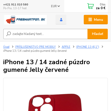
0
ks
+421 911 010 560
EUR
za
0 €
Po-Pia, 13-17 hod.
Menu
Hľadať
Úvod
PRÍSLUŠENSTVO PRE MOBILY
APPLE
IPHONE 13 (6,1")
iPhone 13 / 14 zadné púzdro gumené Jelly červené
iPhone 13 / 14 zadné púzdro
gumené Jelly červené