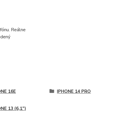
fónu. Reálne
edený
ONE 16E
IPHONE 14 PRO
NE 13 (6,1")