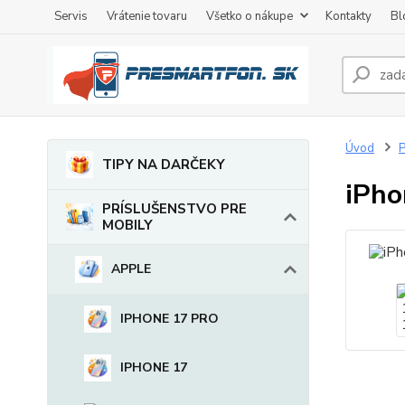
Servis
Vrátenie tovaru
Všetko o nákupe
Kontakty
Bl
Úvod
TIPY NA DARČEKY
iPho
PRÍSLUŠENSTVO PRE
MOBILY
APPLE
IPHONE 17 PRO
IPHONE 17