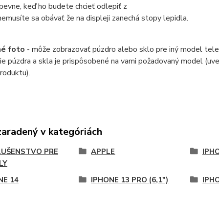
 pevne, keď ho budete chcieť odlepiť z
 nemusíte sa obávať že na displeji zanechá stopy lepidla.
né foto
- môže zobrazovať púzdro alebo sklo pre iný model tele
ie púzdra a skla je prispôsobené na vami požadovaný model (uv
roduktu).
zaradený v kategóriách
LUŠENSTVO PRE
APPLE
IPH
LY
NE 14
IPHONE 13 PRO (6,1")
IPHO