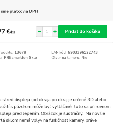
 sme platcovia DPH
77 €
Pridať do košíka
/
ks
roduktu:
13678
EAN kód:
5903396122743
a:
PREsmartfon Sklo
Otvor na kameru:
Nie
a stred displeja (od okraja po okraj je určené 3D alebo
užití s púzdrom môže byť vytláčané, toto sa pri rovnom
displeja pred lepením. Obrázok je ilustračný. Na novšie
ytá sklom nemá vplyv na funkčnosť kamery, práve