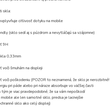
i skla:
ovplyvňuje citlivosť dotyku na mobile
iendly (sklo sedí aj s púzdrom a nevytláčajú sa vzájomne)
sť 9H
 skla 0,33mm
ť voči šmuhám na displeji
ť voči poškodeniu (POZOR to neznamená, že sklo je nerozbitné!
rgiu pri páde alebo pri náraze absorbuje vo väčšej časti
a tým je viac pravdepodobné, že sa vám nepoškodí
a mobile ale len samotné sklo, predsa je lacnejšie
chranné sklo ako celý displej)