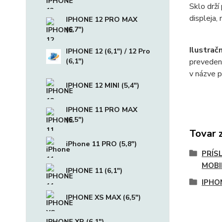
Sklo drží
displeja,
IPHONE 12 PRO MAX
(6,7")
Ilustrač
IPHONE 12 (6,1") / 12 Pro
(6,1")
preveden
v názve p
IPHONE 12 MINI (5,4")
IPHONE 11 PRO MAX
(6,5")
Tovar 
iPhone 11 PRO (5,8")
PRÍS
MOBI
IPHONE 11 (6,1")
IPHO
IPHONE XS MAX (6,5")
IPHONE XR (6,1")