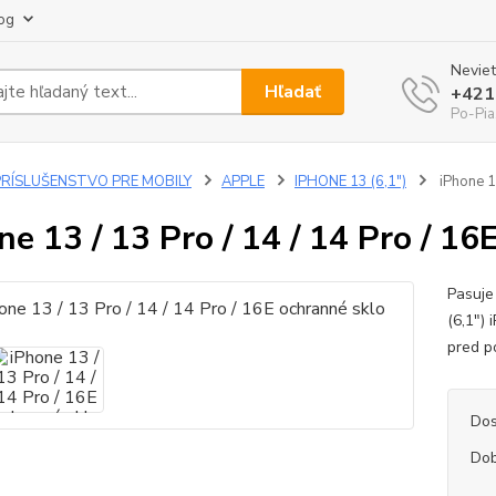
og
Neviet
Hľadať
+421
Po-Pia
PRÍSLUŠENSTVO PRE MOBILY
APPLE
IPHONE 13 (6,1")
iPhone 13
ne 13 / 13 Pro / 14 / 14 Pro / 16
Pasuje
(6,1")
pred 
Dos
Dob