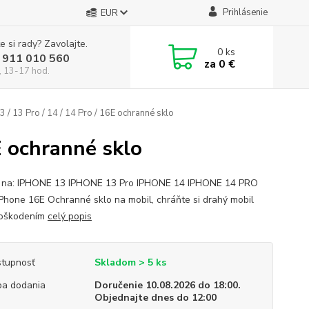
Prihlásenie
EUR
e si rady? Zavolajte.
0
ks
 911 010 560
za
0 €
, 13-17 hod.
 / 13 Pro / 14 / 14 Pro / 16E ochranné sklo
E ochranné sklo
 na: IPHONE 13 IPHONE 13 Pro IPHONE 14 IPHONE 14 PRO
 iPhone 16E Ochranné sklo na mobil, chráňte si drahý mobil
poškodením
celý popis
tupnosť
Skladom > 5 ks
a dodania
Doručenie 10.08.2026 do 18:00.
Objednajte dnes do 12:00