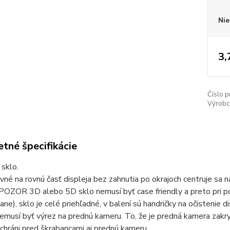
Nie
3,
Číslo p
Výrobc
tné špecifikácie
sklo.
ovné na rovnú časť displeja bez zahnutia po okrajoch centruje sa n
POZOR 3D alebo 5D sklo nemusí byť case friendly a preto pri po
ane), sklo je celé priehľadné, v balení sú handričky na očistenie 
musí byť výrez na prednú kameru. To, že je predná kamera zakr
chráni pred škrabancami aj prednú kameru.