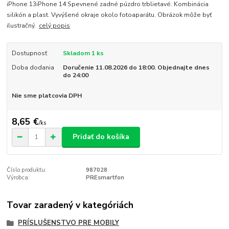
iPhone 13iPhone 14 Spevnené zadné púzdro trblietavé. Kombinácia
silikón a plast. Vyvýšené okraje okolo fotoaparátu. Obrázok môže byť
ilustračný.
celý popis
Dostupnosť
Skladom 1 ks
Doba dodania
Doručenie 11.08.2026 do 18:00. Objednajte dnes
do 24:00
Nie sme platcovia DPH
8,65 €
/
ks
Pridať do košíka
Číslo produktu:
987028
Výrobca:
PREsmartfon
Tovar zaradený v kategóriách
PRÍSLUŠENSTVO PRE MOBILY