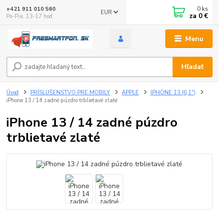
0
ks
+421 911 010 560
EUR
za
0 €
Po-Pia, 13-17 hod.
Menu
Hľadať
Úvod
PRÍSLUŠENSTVO PRE MOBILY
APPLE
IPHONE 13 (6,1")
iPhone 13 / 14 zadné púzdro trblietavé zlaté
iPhone 13 / 14 zadné púzdro
trblietavé zlaté