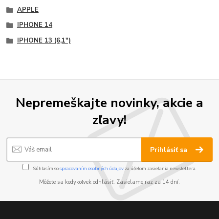
APPLE
IPHONE 14
IPHONE 13 (6,1")
Nepremeškajte novinky, akcie a
zľavy!
Prihlásiť sa
Súhlasím so
spracovaním osobných údajov
za účelom zasielania newslettera.
Môžete sa kedykoľvek odhlásiť. Zasielame raz za 14 dní.