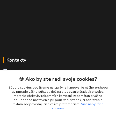
Kontakty
Zákaznícka podpora PREsmartfon.sk
+421 911 010 560
🍪 Ako by ste radi svoje cookies?
Po-Pia, 13-17 hod.
Súbory cookies používame na správne fungovanie nášho e-shopu
av prípade vášho súhlasu tiež na sledovanie štatistík o webe,
info@presmartfon.sk
meranie efektivity reklamných kampaní, zapamätanie vášho
obľúbeného nastavenia pri používaní stránok, či zobrazenie
reklám zodpovedajúcich vašim preferenciám.
Viac na využitie
cookies