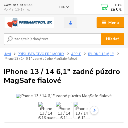
0
ks
+421 911 010 560
EUR
za
0 €
Po-Pia, 13-17 hod.
Menu
Hľadať
Úvod
PRÍSLUŠENSTVO PRE MOBILY
APPLE
IPHONE 13 (6,1")
iPhone 13 / 14 6,1" zadné púzdro MagSafe fialové
iPhone 13 / 14 6,1" zadné púzdro
MagSafe fialové