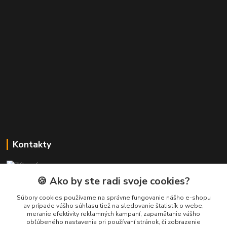
Kontakty
Zákaznícka podpora PREsmartfon.sk
+421 911 010 560
🍪 Ako by ste radi svoje cookies?
Po-Pia, 13-17 hod.
Súbory cookies používame na správne fungovanie nášho e-shopu
av prípade vášho súhlasu tiež na sledovanie štatistík o webe,
info@presmartfon.sk
meranie efektivity reklamných kampaní, zapamätanie vášho
obľúbeného nastavenia pri používaní stránok, či zobrazenie