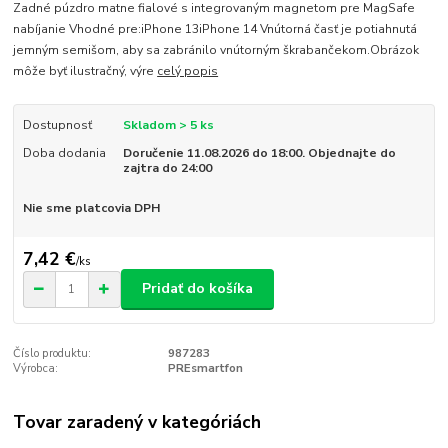
Zadné púzdro matne fialové s integrovaným magnetom pre MagSafe
nabíjanie Vhodné pre:iPhone 13iPhone 14 Vnútorná časť je potiahnutá
jemným semišom, aby sa zabránilo vnútorným škrabančekom.Obrázok
môže byť ilustračný, výre
celý popis
Dostupnosť
Skladom > 5 ks
Doba dodania
Doručenie 11.08.2026 do 18:00. Objednajte do
zajtra do 24:00
Nie sme platcovia DPH
7,42 €
/
ks
Pridať do košíka
Číslo produktu:
987283
Výrobca:
PREsmartfon
Tovar zaradený v kategóriách