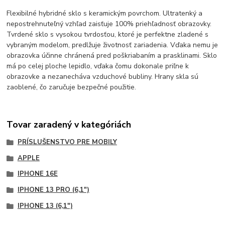
Flexibilné hybridné sklo s keramickým povrchom. Ultratenký a
nepostrehnuteľný vzhľad zaisťuje 100% priehľadnosť obrazovky.
Tvrdené sklo s vysokou tvrdosťou, ktoré je perfektne zladené s
vybraným modelom, predlžuje životnosť zariadenia. Vďaka nemu je
obrazovka účinne chránená pred poškriabaním a prasklinami. Sklo
má po celej ploche lepidlo, vďaka čomu dokonale priľne k
obrazovke a nezanecháva vzduchové bubliny. Hrany skla sú
zaoblené, čo zaručuje bezpečné použitie.
Tovar zaradený v kategóriách
PRÍSLUŠENSTVO PRE MOBILY
APPLE
IPHONE 16E
IPHONE 13 PRO (6,1")
IPHONE 13 (6,1")