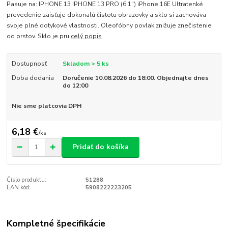
Pasuje na: IPHONE 13 IPHONE 13 PRO (6,1") iPhone 16E Ultratenké
prevedenie zaisťuje dokonalú čistotu obrazovky a sklo si zachováva
svoje plné dotykové vlastnosti. Oleofóbny povlak znižuje znečistenie
od prstov. Sklo je pru
celý popis
Dostupnosť
Skladom > 5 ks
Doba dodania
Doručenie 10.08.2026 do 18:00. Objednajte dnes
do 12:00
Nie sme platcovia DPH
6,18 €
/
ks
Pridať do košíka
Číslo produktu:
51288
EAN kód:
5908222223205
Kompletné špecifikácie