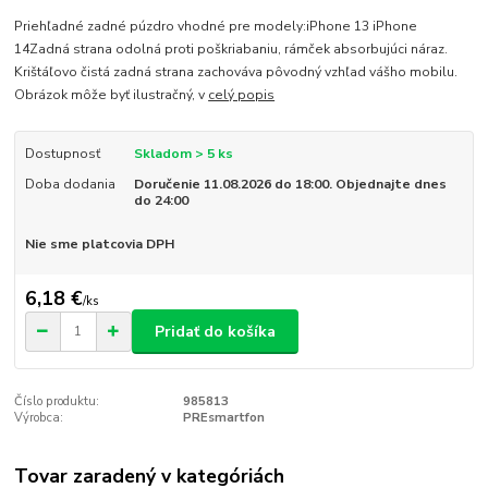
Priehľadné zadné púzdro vhodné pre modely:iPhone 13 iPhone
14Zadná strana odolná proti poškriabaniu, rámček absorbujúci náraz.
Krištáľovo čistá zadná strana zachováva pôvodný vzhľad vášho mobilu.
Obrázok môže byť ilustračný, v
celý popis
Dostupnosť
Skladom > 5 ks
Doba dodania
Doručenie 11.08.2026 do 18:00. Objednajte dnes
do 24:00
Nie sme platcovia DPH
6,18 €
/
ks
Pridať do košíka
Číslo produktu:
985813
Výrobca:
PREsmartfon
Tovar zaradený v kategóriách