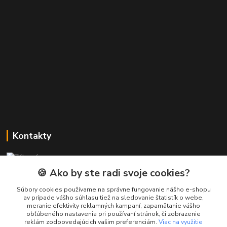
Kontakty
Zákaznícka podpora PREsmartfon.sk
+421 911 010 560
🍪 Ako by ste radi svoje cookies?
Po-Pia, 13-17 hod.
Súbory cookies používame na správne fungovanie nášho e-shopu
av prípade vášho súhlasu tiež na sledovanie štatistík o webe,
info@presmartfon.sk
meranie efektivity reklamných kampaní, zapamätanie vášho
obľúbeného nastavenia pri používaní stránok, či zobrazenie
reklám zodpovedajúcich vašim preferenciám.
Viac na využitie