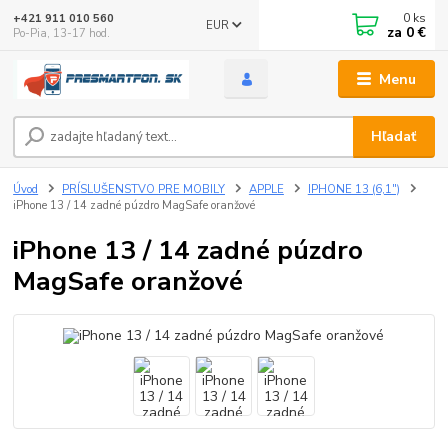
0
ks
+421 911 010 560
EUR
za
0 €
Po-Pia, 13-17 hod.
Menu
Hľadať
Úvod
PRÍSLUŠENSTVO PRE MOBILY
APPLE
IPHONE 13 (6,1")
iPhone 13 / 14 zadné púzdro MagSafe oranžové
iPhone 13 / 14 zadné púzdro
MagSafe oranžové