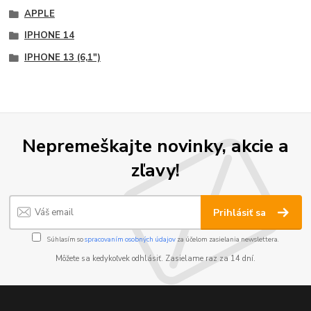
APPLE
IPHONE 14
IPHONE 13 (6,1")
Nepremeškajte novinky, akcie a
zľavy!
Prihlásiť sa
Súhlasím so
spracovaním osobných údajov
za účelom zasielania newslettera.
Môžete sa kedykoľvek odhlásiť. Zasielame raz za 14 dní.