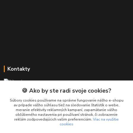
Kontakty
Zákaznícka podpora PREsmartfon.sk
+421 911 010 560
🍪 Ako by ste radi svoje cookies?
Po-Pia, 13-17 hod.
Súbory cookies používame na správne fungovanie nášho e-shopu
av prípade vášho súhlasu tiež na sledovanie štatistík o webe,
info@presmartfon.sk
meranie efektivity reklamných kampaní, zapamätanie vášho
obľúbeného nastavenia pri používaní stránok, či zobrazenie
reklám zodpovedajúcich vašim preferenciám.
Viac na využitie
cookies