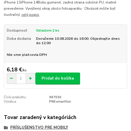
iPhone 13iPhone 14Boky gumené, zadná strana odolné PU, matné
prevedenie. Vyvýšený okraj okolo fotoaparátu. Obrázok môže byť
ilustračný.
celý popis
Dostupnosť
Skladom 2 ks
Doba dodania
Doručenie 10.08.2026 do 18:00. Objednajte dnes
do 12:00
Nie sme platcovia DPH
6,18 €
/
ks
Pridať do košíka
Číslo produktu:
987030
Výrobca:
PREsmartfon
Tovar zaradený v kategóriách
PRÍSLUŠENSTVO PRE MOBILY