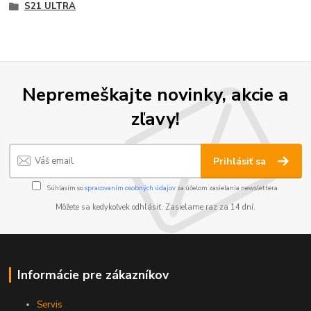
S21 ULTRA
Nepremeškajte novinky, akcie a
zľavy!
Prihlásiť sa
Súhlasím so
spracovaním osobných údajov
za účelom zasielania newslettera.
Môžete sa kedykoľvek odhlásiť. Zasielame raz za 14 dní.
Informácie pre zákazníkov
Servis