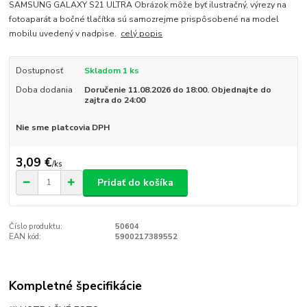
SAMSUNG GALAXY S21 ULTRA Obrázok môže byť ilustračný, výrezy na
fotoaparát a bočné tlačítka sú samozrejme prispôsobené na model
mobilu uvedený v nadpise.
celý popis
Dostupnosť
Skladom 1 ks
Doba dodania
Doručenie 11.08.2026 do 18:00. Objednajte do
zajtra do 24:00
Nie sme platcovia DPH
3,09 €
/
ks
Pridať do košíka
Číslo produktu:
50604
EAN kód:
5900217389552
Kompletné špecifikácie