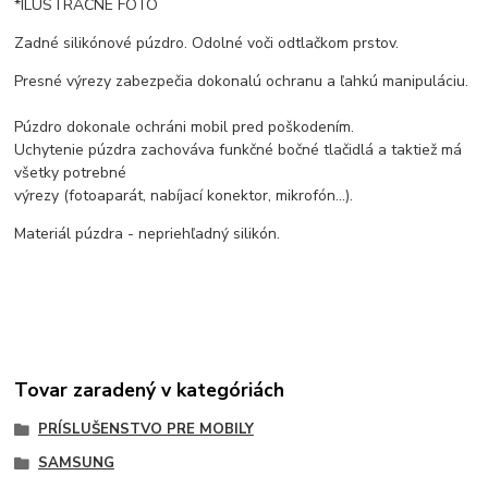
*ILUSTRAČNÉ FOTO
Zadné silikónové púzdro. Odolné voči odtlačkom prstov.
Presné výrezy zabezpečia dokonalú ochranu a ľahkú manipuláciu.
Púzdro dokonale ochráni mobil pred poškodením.
Uchytenie púzdra zachováva funkčné bočné tlačidlá a taktiež má
všetky potrebné
výrezy (fotoaparát, nabíjací konektor, mikrofón...).
Materiál púzdra - nepriehľadný silikón.
Tovar zaradený v kategóriách
PRÍSLUŠENSTVO PRE MOBILY
SAMSUNG