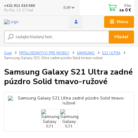
0
ks
+421 911 010 560
EUR
za
0 €
Po-Pia, 13-17 hod.
Menu
Hľadať
Úvod
PRÍSLUŠENSTVO PRE MOBILY
SAMSUNG
S21 ULTRA
Samsung Galaxy S21 Ultra zadné púzdro Solid tmavo-ružové
Samsung Galaxy S21 Ultra zadné
púzdro Solid tmavo-ružové