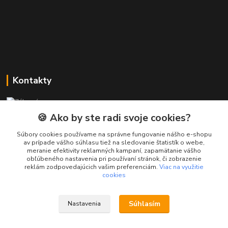
Kontakty
Zákaznícka podpora PREsmartfon.sk
+421 911 010 560
🍪 Ako by ste radi svoje cookies?
Po-Pia, 13-17 hod.
Súbory cookies používame na správne fungovanie nášho e-shopu
av prípade vášho súhlasu tiež na sledovanie štatistík o webe,
info@presmartfon.sk
meranie efektivity reklamných kampaní, zapamätanie vášho
obľúbeného nastavenia pri používaní stránok, či zobrazenie
reklám zodpovedajúcich vašim preferenciám.
Viac na využitie
cookies
Súhlasím
Nastavenia
PREsmartfon.sk