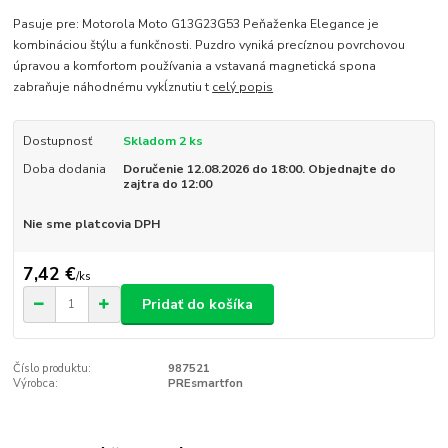
Pasuje pre: Motorola Moto G13G23G53 Peňaženka Elegance je
kombináciou štýlu a funkčnosti. Puzdro vyniká precíznou povrchovou
úpravou a komfortom používania a vstavaná magnetická spona
zabraňuje náhodnému vykĺznutiu t
celý popis
Dostupnosť
Skladom 2 ks
Doba dodania
Doručenie 12.08.2026 do 18:00. Objednajte do
zajtra do 12:00
Nie sme platcovia DPH
7,42 €
/
ks
Pridať do košíka
Číslo produktu:
987521
Výrobca:
PREsmartfon