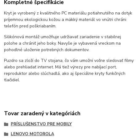
Kompletné špecifikácie
Kryt je vyrobený z kvalitného PC materiálu potiahnutého na dotyk
príjemnou ekologickou kožou a mäkký materiál vo vnútri chráni
telefón pred poškriabaním.
Silikónová montáž umožňuje udržiavať zariadenie v stabilnej
polohe a chrániť jeho boky. Navyše je vybavená vreckom na
pohodlné uloženie potrebných dokumentov.
Puzdro sa zloží do TV stojana, čo vám umožní voľne sledovať filmy
alebo prehliadať internet. Má tiež výrezy pre nabíjací port,
reproduktor alebo slúchadlá, ako aj špeciálne kryty funkčných
tlačidiel.
Tovar zaradený v kategóriách
PRÍSLUŠENSTVO PRE MOBILY
LENOVO MOTOROLA