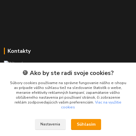
Kontakty
Zákaznícka podpora PREsmartfon.sk
+421 911 010 560
🍪 Ako by ste radi svoje cookies?
Po-Pia, 13-17 hod.
Súbory cookies používame na správne fungovanie nášho e-shopu
av prípade vášho súhlasu tiež na sledovanie štatistík o webe,
info@presmartfon.sk
meranie efektivity reklamných kampaní, zapamätanie vášho
obľúbeného nastavenia pri používaní stránok, či zobrazenie
reklám zodpovedajúcich vašim preferenciám.
Viac na využitie
cookies
Súhlasím
Nastavenia
PREsmartfon.sk