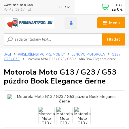
0
ks
+421 911 010 560
EUR
za
0 €
Po-Pia, 13-17 hod.
Menu
Hľadať
Úvod
PRÍSLUŠENSTVO PRE MOBILY
LENOVO MOTOROLA
G13 /
G23 / G53
Motorola Moto G13 / G23 / G53 púzdro Book Elegance čierne
Motorola Moto G13 / G23 / G53
púzdro Book Elegance čierne