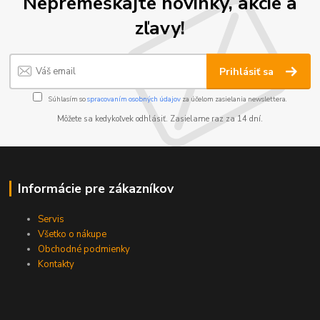
Nepremeškajte novinky, akcie a
zľavy!
Prihlásiť sa
Súhlasím so
spracovaním osobných údajov
za účelom zasielania newslettera.
Môžete sa kedykoľvek odhlásiť. Zasielame raz za 14 dní.
Informácie pre zákazníkov
Servis
Všetko o nákupe
Obchodné podmienky
Kontakty