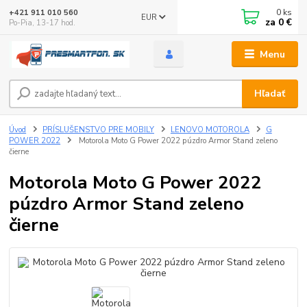
0
ks
+421 911 010 560
EUR
za
0 €
Po-Pia, 13-17 hod.
Menu
Hľadať
Úvod
PRÍSLUŠENSTVO PRE MOBILY
LENOVO MOTOROLA
G
POWER 2022
Motorola Moto G Power 2022 púzdro Armor Stand zeleno
čierne
Motorola Moto G Power 2022
púzdro Armor Stand zeleno
čierne