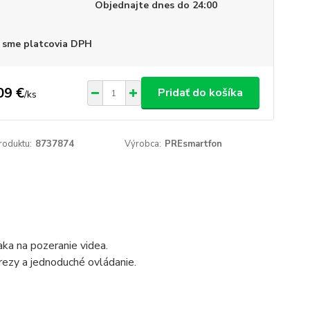
Objednajte dnes do 24:00
 sme platcovia DPH
09 €
Pridať do košíka
/
ks
roduktu:
8737874
Výrobca:
PREsmartfon
aka na pozeranie videa.
ezy a jednoduché ovládanie.