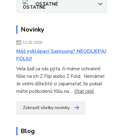
OSTATNÉ
Novinky
12.02.2026
Máš vyklápací Samsung? NEODLIEPAJ
FÓLIU!
Veľa ľudí sa nás pýta, či máme ochranné
fólie na ich Z Flip alebo Z Fold. Nemáme!
Je veľmi dôležité si zapamatať, že pokiaľ
máte poškodenú fóliu na ...
čítať celé
Zobraziť všetky novinky
Blog