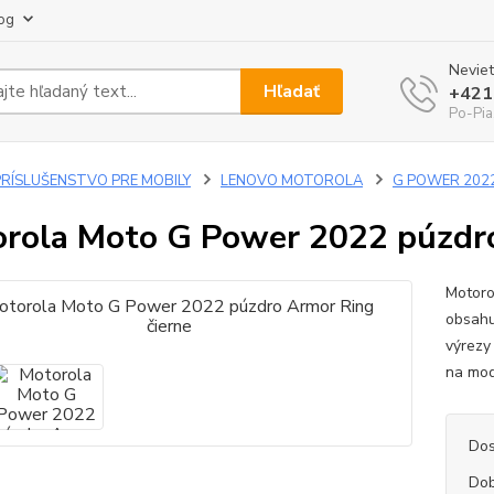
og
Neviet
Hľadať
+421
Po-Pia
PRÍSLUŠENSTVO PRE MOBILY
LENOVO MOTOROLA
G POWER 202
rola Moto G Power 2022 púzdro
Motoro
obsahu
výrezy
na mod
Dos
Dob