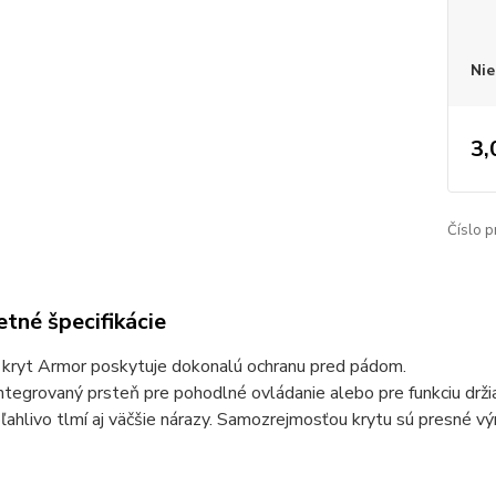
Nie
3,
Číslo p
tné špecifikácie
 kryt Armor poskytuje dokonalú ochranu pred pádom.
ntegrovaný prsteň pre pohodlné ovládanie alebo pre funkciu drži
ľahlivo tlmí aj väčšie nárazy.
Samozrejmosťou krytu sú presné výr