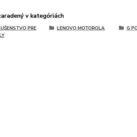
zaradený v kategóriách
LUŠENSTVO PRE
LENOVO MOTOROLA
G P
LY