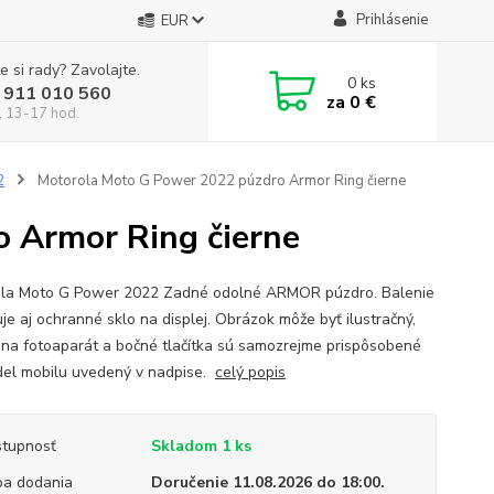
Prihlásenie
EUR
e si rady? Zavolajte.
0
ks
 911 010 560
za
0 €
, 13-17 hod.
2
Motorola Moto G Power 2022 púzdro Armor Ring čierne
 Armor Ring čierne
la Moto G Power 2022 Zadné odolné ARMOR púzdro. Balenie
je aj ochranné sklo na displej. Obrázok môže byť ilustračný,
 na fotoaparát a bočné tlačítka sú samozrejme prispôsobené
el mobilu uvedený v nadpise.
celý popis
tupnosť
Skladom 1 ks
a dodania
Doručenie 11.08.2026 do 18:00.