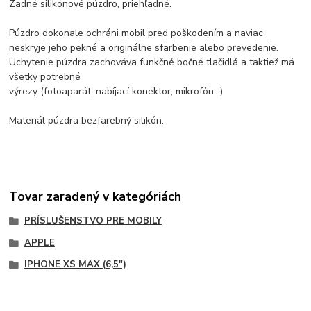
Zadné silikónové púzdro, priehľadné.
Púzdro dokonale ochráni mobil pred poškodením a naviac
neskryje jeho pekné a originálne sfarbenie alebo prevedenie.
Uchytenie púzdra zachováva funkčné bočné tlačidlá a taktiež má
všetky potrebné
výrezy (fotoaparát, nabíjací konektor, mikrofón...)
Materiál púzdra bezfarebný silikón.
Tovar zaradený v kategóriách
PRÍSLUŠENSTVO PRE MOBILY
APPLE
IPHONE XS MAX (6,5")