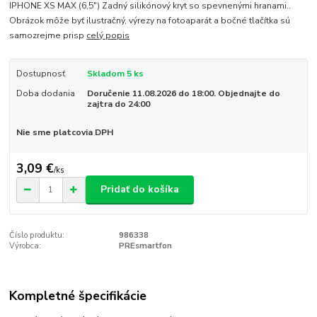
IPHONE XS MAX (6,5") Zadný silikónový kryt so spevnenými hranami..
Obrázok môže byť ilustračný, výrezy na fotoaparát a bočné tlačítka sú
samozrejme prisp
celý popis
Dostupnosť
Skladom 5 ks
Doba dodania
Doručenie 11.08.2026 do 18:00. Objednajte do
zajtra do 24:00
Nie sme platcovia DPH
3,09 €
/
ks
Pridať do košíka
Číslo produktu:
986338
Výrobca:
PREsmartfon
Kompletné špecifikácie