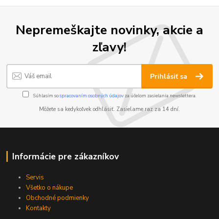
Nepremeškajte novinky, akcie a
zľavy!
Prihlásiť sa
Súhlasím so
spracovaním osobných údajov
za účelom zasielania newslettera.
Môžete sa kedykoľvek odhlásiť. Zasielame raz za 14 dní.
Informácie pre zákazníkov
Servis
Všetko o nákupe
Obchodné podmienky
Kontakty