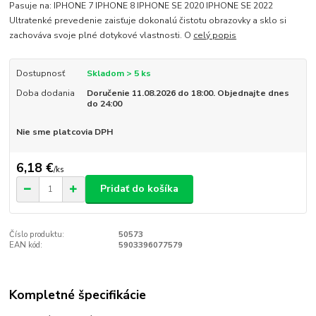
Pasuje na: IPHONE 7 IPHONE 8 IPHONE SE 2020 IPHONE SE 2022
Ultratenké prevedenie zaisťuje dokonalú čistotu obrazovky a sklo si
zachováva svoje plné dotykové vlastnosti. O
celý popis
Dostupnosť
Skladom > 5 ks
Doba dodania
Doručenie 11.08.2026 do 18:00. Objednajte dnes
do 24:00
Nie sme platcovia DPH
6,18 €
/
ks
Pridať do košíka
Číslo produktu:
50573
EAN kód:
5903396077579
Kompletné špecifikácie