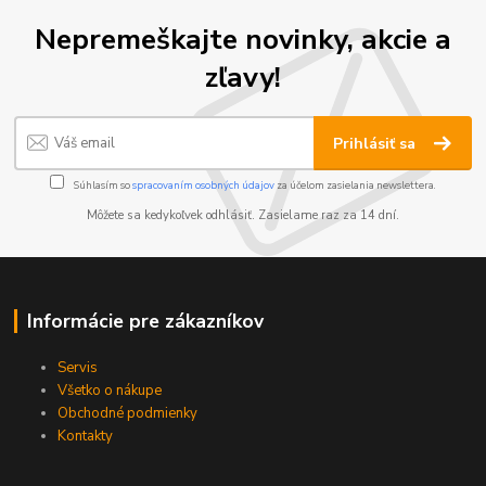
Nepremeškajte novinky, akcie a
zľavy!
Prihlásiť sa
Súhlasím so
spracovaním osobných údajov
za účelom zasielania newslettera.
Môžete sa kedykoľvek odhlásiť. Zasielame raz za 14 dní.
Informácie pre zákazníkov
Servis
Všetko o nákupe
Obchodné podmienky
Kontakty