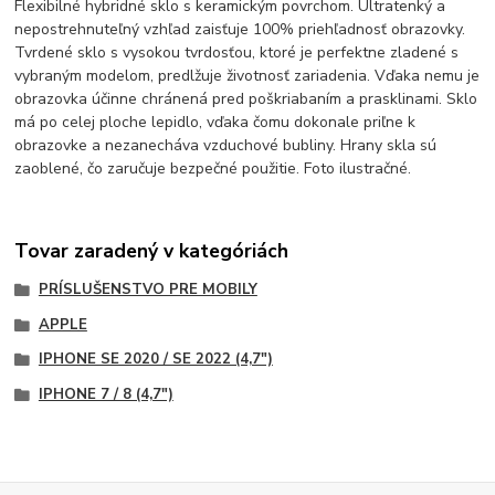
Flexibilné hybridné sklo s keramickým povrchom. Ultratenký a
nepostrehnuteľný vzhľad zaisťuje 100% priehľadnosť obrazovky.
Tvrdené sklo s vysokou tvrdosťou, ktoré je perfektne zladené s
vybraným modelom, predlžuje životnosť zariadenia. Vďaka nemu je
obrazovka účinne chránená pred poškriabaním a prasklinami. Sklo
má po celej ploche lepidlo, vďaka čomu dokonale priľne k
obrazovke a nezanecháva vzduchové bubliny. Hrany skla sú
zaoblené, čo zaručuje bezpečné použitie. Foto ilustračné.
Tovar zaradený v kategóriách
PRÍSLUŠENSTVO PRE MOBILY
APPLE
IPHONE SE 2020 / SE 2022 (4,7")
IPHONE 7 / 8 (4,7")