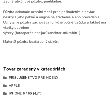
Zadné silikónové púzdro, priehľadné.
Púzdro dokonale ochráni mobil pred poškodením a naviac
neskryje jeho pekné a originálne sfarbenie alebo prevedenie.
Uchytenie púzdra zachováva funkčné bočné tlačidlá a taktiež má
všetky potrebné
výrezy (fotoaparát, nabíjací konektor, mikrofón...)
Materiál púzdra bezfarebný silikón.
Tovar zaradený v kategóriách
PRÍSLUŠENSTVO PRE MOBILY
APPLE
IPHONE 6 / 6S (4,7")