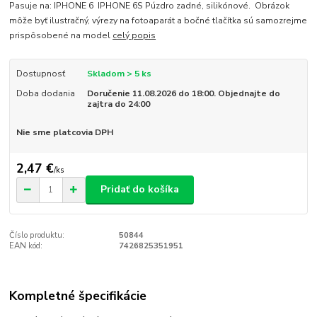
Pasuje na: IPHONE 6 IPHONE 6S Púzdro zadné, silikónové. Obrázok
môže byť ilustračný, výrezy na fotoaparát a bočné tlačítka sú samozrejme
prispôsobené na model
celý popis
Dostupnosť
Skladom > 5 ks
Doba dodania
Doručenie 11.08.2026 do 18:00. Objednajte do
zajtra do 24:00
Nie sme platcovia DPH
2,47 €
/
ks
Pridať do košíka
Číslo produktu:
50844
EAN kód:
7426825351951
Kompletné špecifikácie