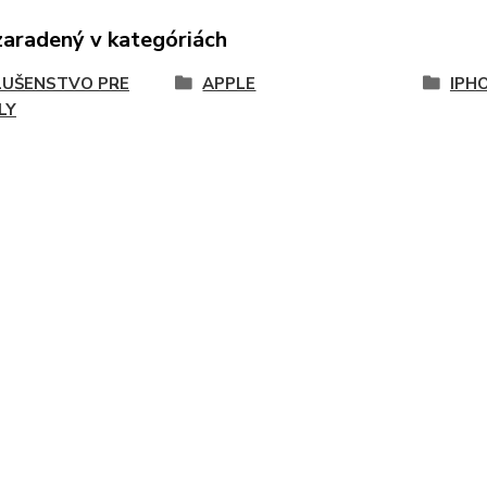
zaradený v kategóriách
LUŠENSTVO PRE
APPLE
IPH
LY