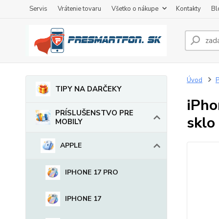
Servis
Vrátenie tovaru
Všetko o nákupe
Kontakty
Bl
Úvod
TIPY NA DARČEKY
iPho
PRÍSLUŠENSTVO PRE
sklo
MOBILY
APPLE
IPHONE 17 PRO
IPHONE 17