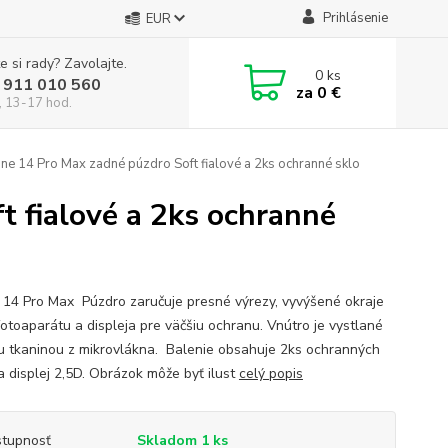
Prihlásenie
EUR
e si rady? Zavolajte.
0
ks
 911 010 560
za
0 €
, 13-17 hod.
ne 14 Pro Max zadné púzdro Soft fialové a 2ks ochranné sklo
 fialové a 2ks ochranné
 14 Pro Max Púzdro zaručuje presné výrezy, vyvýšené okraje
fotoaparátu a displeja pre väčšiu ochranu. Vnútro je vystlané
 tkaninou z mikrovlákna. Balenie obsahuje 2ks ochranných
a displej 2,5D. Obrázok môže byť ilust
celý popis
tupnosť
Skladom 1 ks