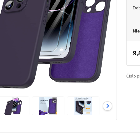
Dob
Nie
9,
Číslo p