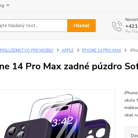
og
Neviet
Hľadať
+421
Po-Pia
PRÍSLUŠENSTVO PRE MOBILY
APPLE
IPHONE 14 PRO MAX
iPho
ne 14 Pro Max zadné púzdro Soft
iPhone
okolo 
mäkkou
skiel n
Dos