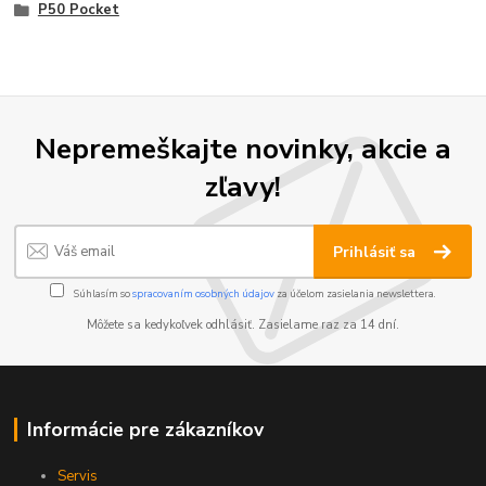
P50 Pocket
Nepremeškajte novinky, akcie a
zľavy!
Prihlásiť sa
Súhlasím so
spracovaním osobných údajov
za účelom zasielania newslettera.
Môžete sa kedykoľvek odhlásiť. Zasielame raz za 14 dní.
Informácie pre zákazníkov
Servis