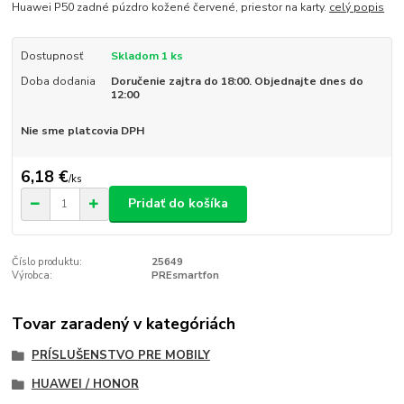
Huawei P50 zadné púzdro kožené červené, priestor na karty.
celý popis
Dostupnosť
Skladom 1 ks
Doba dodania
Doručenie zajtra do 18:00. Objednajte dnes do
12:00
Nie sme platcovia DPH
6,18 €
/
ks
Pridať do košíka
Číslo produktu:
25649
Výrobca:
PREsmartfon
Tovar zaradený v kategóriách
PRÍSLUŠENSTVO PRE MOBILY
HUAWEI / HONOR