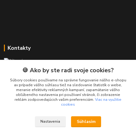
Kontakty
Zákaznícka podpora PREsmartfon.sk
+421 911 010 560
🍪 Ako by ste radi svoje cookies?
Po-Pia, 13-17 hod.
Súbory cookies používame na správne fungovanie nášho e-shopu
av prípade vášho súhlasu tiež na sledovanie štatistík o webe,
info@presmartfon.sk
meranie efektivity reklamných kampaní, zapamätanie vášho
obľúbeného nastavenia pri používaní stránok, či zobrazenie
reklám zodpovedajúcich vašim preferenciám.
Viac na využitie
cookies
Súhlasím
Nastavenia
PREsmartfon.sk