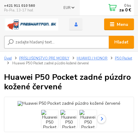
0
ks
+421 911 010 560
EUR
za
0 €
Po-Pia, 13-17 hod.
Menu
Hľadať
Úvod
PRÍSLUŠENSTVO PRE MOBILY
HUAWEI / HONOR
P50 Pocket
Huawei P50 Pocket zadné púzdro kožené červené
Huawei P50 Pocket zadné púzdro
kožené červené