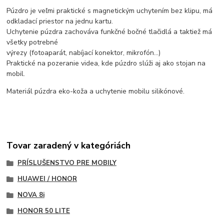
Púzdro je veľmi praktické s magnetickým uchytením bez klipu, má
odkladací priestor na jednu kartu.
Uchytenie púzdra zachováva funkčné bočné tlačidlá a taktiež má
všetky potrebné
výrezy (fotoaparát, nabíjací konektor, mikrofón...)
Praktické na pozeranie videa, kde púzdro slúži aj ako stojan na
mobil.
Materiál púzdra eko-koža a uchytenie mobilu silikónové.
Tovar zaradený v kategóriách
PRÍSLUŠENSTVO PRE MOBILY
HUAWEI / HONOR
NOVA 8i
HONOR 50 LITE