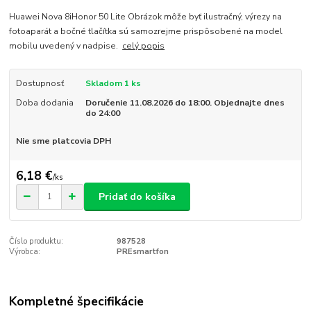
Huawei Nova 8iHonor 50 Lite Obrázok môže byť ilustračný, výrezy na
fotoaparát a bočné tlačítka sú samozrejme prispôsobené na model
mobilu uvedený v nadpise.
celý popis
Dostupnosť
Skladom 1 ks
Doba dodania
Doručenie 11.08.2026 do 18:00. Objednajte dnes
do 24:00
Nie sme platcovia DPH
6,18 €
/
ks
Pridať do košíka
Číslo produktu:
987528
Výrobca:
PREsmartfon
Kompletné špecifikácie