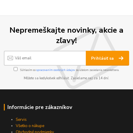
Nepremeškajte novinky, akcie a
zľavy!
Prihlásiť sa
Súhlasím so
spracovaním osobných údajov
za účelom zasielania newslettera.
Môžete sa kedykoľvek odhlásiť. Zasielame raz za 14 dní.
Informácie pre zákazníkov
Servis
Všetko o nákupe
Obchodné podmienky