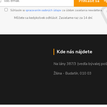
Prihlásiť sa
Súhlasím so
spracovaním osobných údajov
za účelom zasielania newslettera.
Môžete sa kedykoľvek odhlásiť. Zasielame raz za 14 dní.
Kde nás nájdete
Na lány 387/3 (vedľa bývalej poš
Žilina - Budatín, 010 03