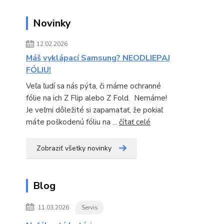
Novinky
12.02.2026
Máš vyklápací Samsung? NEODLIEPAJ
FÓLIU!
Veľa ľudí sa nás pýta, či máme ochranné
fólie na ich Z Flip alebo Z Fold. Nemáme!
Je veľmi dôležité si zapamatať, že pokiaľ
máte poškodenú fóliu na ...
čítať celé
Zobraziť všetky novinky
Blog
11.03.2026
Servis