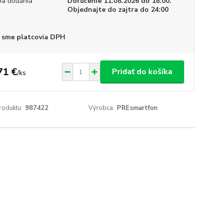
a dodania
Doručenie 11.08.2026 do 18:00.
Objednajte do zajtra do 24:00
 sme platcovia DPH
71 €
Pridať do košíka
/
ks
roduktu:
987422
Výrobca:
PREsmartfon