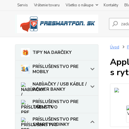
Servis
Vrátenie tovaru
Všetko o nákupe
Kontakty
Bl
Úvod
TIPY NA DARČEKY
Appl
PRÍSLUŠENSTVO PRE
s ry
MOBILY
NABÍJAČKY / USB KÁBLE /
POWER BANKY
PRÍSLUŠENSTVO PRE
TABLETY
PRÍSLUŠENSTVO PRE
SMART HODINKY