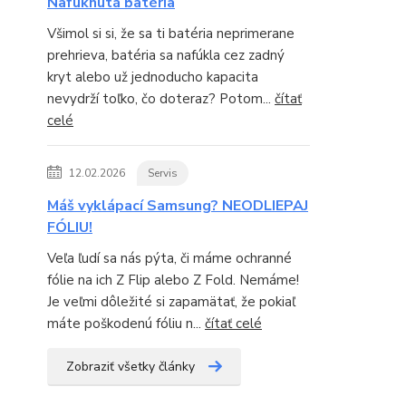
Nafúknutá batéria
Všimol si si, že sa ti batéria neprimerane
prehrieva, batéria sa nafúkla cez zadný
kryt alebo už jednoducho kapacita
nevydrží toľko, čo doteraz? Potom...
čítať
celé
12.02.2026
Servis
Máš vyklápací Samsung? NEODLIEPAJ
FÓLIU!
Veľa ľudí sa nás pýta, či máme ochranné
fólie na ich Z Flip alebo Z Fold. Nemáme!
Je veľmi dôležité si zapamätať, že pokiaľ
máte poškodenú fóliu n...
čítať celé
Zobraziť všetky články