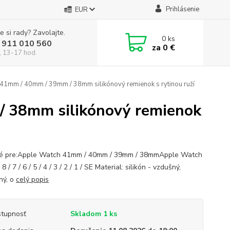
Prihlásenie
EUR
e si rady? Zavolajte.
0
ks
 911 010 560
za
0 €
, 13-17 hod.
41mm / 40mm / 39mm / 38mm silikónový remienok s rytinou ruží
 38mm silikónový remienok
é pre:Apple Watch 41mm / 40mm / 39mm / 38mmApple Watch
 8 / 7 / 6 / 5 / 4 / 3 / 2 / 1 / SE Material: silikón - vzdušný,
lný, o
celý popis
tupnosť
Skladom 1 ks