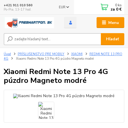
0
ks
+421 911 010 560
EUR
za
0 €
Po-Pia, 13-17 hod.
Menu
Hľadať
Úvod
PRÍSLUŠENSTVO PRE MOBILY
XIAOMI
REDMI NOTE 13 PRO
4G
Xiaomi Redmi Note 13 Pro 4G púzdro Magneto modré
Xiaomi Redmi Note 13 Pro 4G
púzdro Magneto modré