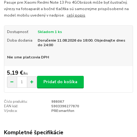
Pasuje pre:Xiaomi Redmi Note 13 Pro 4GObrázok môže byť ilustračný,
výrezy na fotoaparát a bočné tlačítka sú samozrejme prispôsobené na
model mobilu uvedený v nadpise.
celý popis
Dostupnosť
Skladom 1 ks
Doba dodania
Doručenie 11.08.2026 do 18:00. Objednajte dnes
do 24:00
Nie sme platcovia DPH
5,19 €
/
ks
Pridať do košíka
Číslo produktu:
986067
EAN kód:
5903396277870
Výrobca:
PREsmartfon
Kompletné špecifikácie