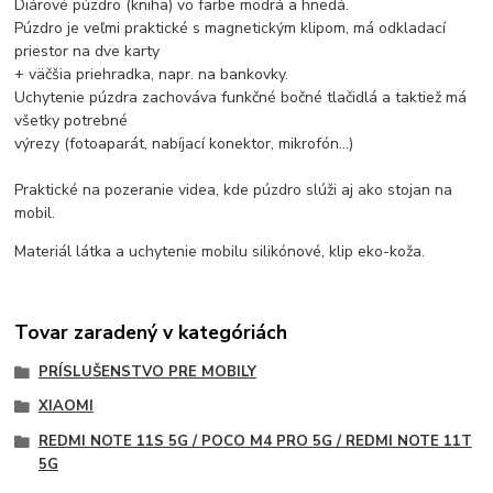
Diárové púzdro (kniha) vo farbe modrá a hnedá.
Púzdro je veľmi praktické s magnetickým klipom, má odkladací
priestor na dve karty
+ väčšia priehradka, napr. na bankovky.
Uchytenie púzdra zachováva funkčné bočné tlačidlá a taktiež má
všetky potrebné
výrezy (fotoaparát, nabíjací konektor, mikrofón...)
Praktické na pozeranie videa, kde púzdro slúži aj ako stojan na
mobil.
Materiál látka a uchytenie mobilu silikónové, klip eko-koža.
Tovar zaradený v kategóriách
PRÍSLUŠENSTVO PRE MOBILY
XIAOMI
REDMI NOTE 11S 5G / POCO M4 PRO 5G / REDMI NOTE 11T
5G