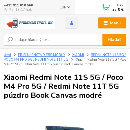
0
ks
+421 911 010 560
EUR
za
0 €
Po-Pia, 13-17 hod.
Menu
Hľadať
Úvod
PRÍSLUŠENSTVO PRE MOBILY
XIAOMI
REDMI NOTE 11S 5G /
POCO M4 PRO 5G / REDMI NOTE 11T 5G
Xiaomi Redmi Note 11S 5G / Poco
M4 Pro 5G / Redmi Note 11T 5G púzdro Book Canvas modré
Xiaomi Redmi Note 11S 5G / Poco
M4 Pro 5G / Redmi Note 11T 5G
púzdro Book Canvas modré