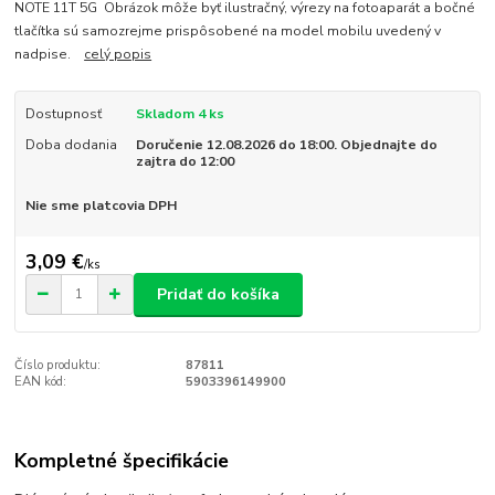
NOTE 11T 5G Obrázok môže byť ilustračný, výrezy na fotoaparát a bočné
tlačítka sú samozrejme prispôsobené na model mobilu uvedený v
nadpise.
celý popis
Dostupnosť
Skladom 4 ks
Doba dodania
Doručenie 12.08.2026 do 18:00. Objednajte do
zajtra do 12:00
Nie sme platcovia DPH
3,09 €
/
ks
Pridať do košíka
Číslo produktu:
87811
EAN kód:
5903396149900
Kompletné špecifikácie