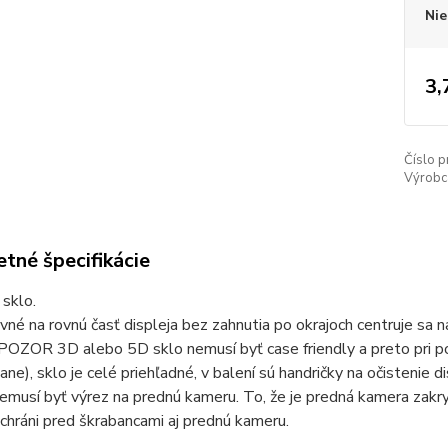
Nie
3,
Číslo p
Výrobc
tné špecifikácie
sklo.
ovné na rovnú časť displeja bez zahnutia po okrajoch centruje sa n
POZOR 3D alebo 5D sklo nemusí byť case friendly a preto pri po
ane), sklo je celé priehľadné, v balení sú handričky na očistenie 
musí byť výrez na prednú kameru. To, že je predná kamera zakr
chráni pred škrabancami aj prednú kameru.