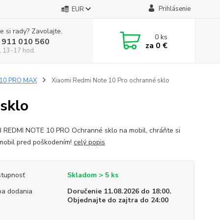
Prihlásenie
EUR
e si rady? Zavolajte.
0
ks
 911 010 560
za
0 €
, 13-17 hod.
 10 PRO MAX
Xiaomi Redmi Note 10 Pro ochranné sklo
sklo
 REDMI NOTE 10 PRO Ochranné sklo na mobil, chráňte si
mobil pred poškodením!
celý popis
tupnosť
Skladom > 5 ks
a dodania
Doručenie 11.08.2026 do 18:00.
Objednajte do zajtra do 24:00