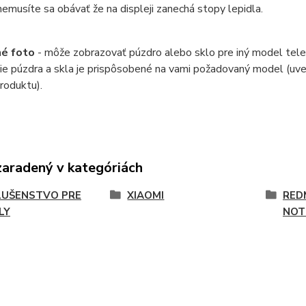
 nemusíte sa obávať že na displeji zanechá stopy lepidla.
né foto
- môže zobrazovať púzdro alebo sklo pre iný model tele
ie púzdra a skla je prispôsobené na vami požadovaný model (uv
roduktu).
zaradený v kategóriách
LUŠENSTVO PRE
XIAOMI
REDM
LY
NOT