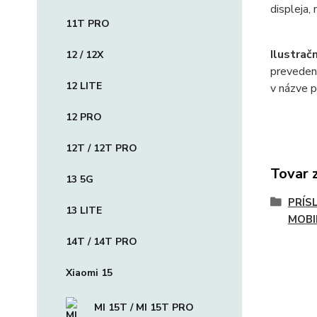
displeja,
11T PRO
Ilustrač
12 / 12X
preveden
12 LITE
v názve p
12 PRO
12T / 12T PRO
Tovar 
13 5G
PRÍS
13 LITE
MOBI
14T / 14T PRO
Xiaomi 15
MI 15T / MI 15T PRO