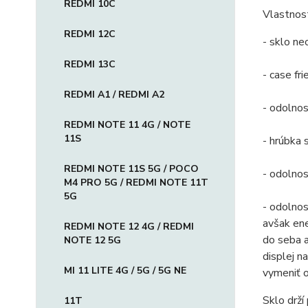
REDMI 10C
Vlastnost
REDMI 12C
- sklo ne
REDMI 13C
- case fr
REDMI A1 / REDMI A2
- odolno
REDMI NOTE 11 4G / NOTE
11S
- hrúbka
REDMI NOTE 11S 5G / POCO
- odolnos
M4 PRO 5G / REDMI NOTE 11T
5G
- odolnos
avšak ene
REDMI NOTE 12 4G / REDMI
do seba 
NOTE 12 5G
displej n
MI 11 LITE 4G / 5G / 5G NE
vymeniť o
Sklo drží
11T