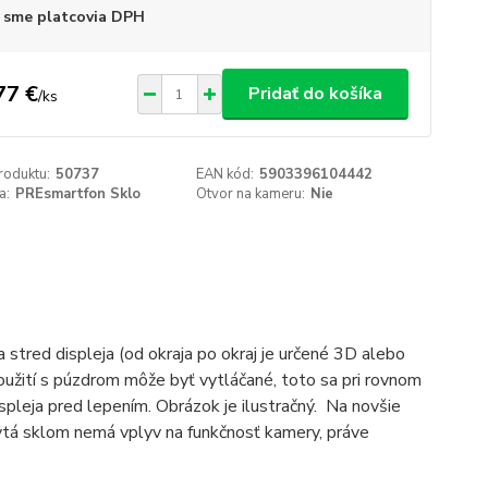
 sme platcovia DPH
77 €
Pridať do košíka
/
ks
roduktu:
50737
EAN kód:
5903396104442
a:
PREsmartfon Sklo
Otvor na kameru:
Nie
a stred displeja (od okraja po okraj je určené 3D alebo
užití s púzdrom môže byť vytláčané, toto sa pri rovnom
displeja pred lepením. Obrázok je ilustračný. Na novšie
ytá sklom nemá vplyv na funkčnosť kamery, práve