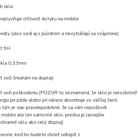
i skla:
ovplyvňuje citlivosť dotyku na mobile
iendly (sklo sedí aj s púzdrom a nevytláčajú sa vzájomne)
sť 9H
 skla 0,33mm
ť voči šmuhám na displeji
ť voči poškodeniu (POZOR to neznamená, že sklo je nerozbitné!
rgiu pri páde alebo pri náraze absorbuje vo väčšej časti
a tým je viac pravdepodobné, že sa vám nepoškodí
a mobile ale len samotné sklo, predsa je lacnejšie
chranné sklo ako celý displej)
 pevne, keď ho budete chcieť odlepiť z