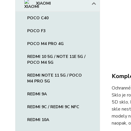
XIAOMI
POCO C40
POCO F3
POCO M4 PRO 4G
REDMI 10 5G / NOTE 11E 5G /
POCO M4 5G
Komple
REDMI NOTE 11 5G / POCO
M4 PRO 5G
Ochranné 
REDMI 9A
Sklo je r
5D sklo, 
REDMI 9C / REDMI 9C NFC
skle nest
modely ne
REDMI 10A
naopak, o