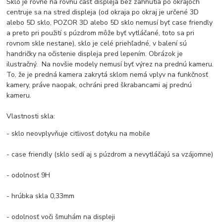
Sklo je rovné na rovnú časť displeja bez zahnutia po okrajoch
centruje sa na stred displeja (od okraja po okraj je určené 3D
alebo 5D sklo, POZOR 3D alebo 5D sklo nemusí byť case friendly
a preto pri použití s púzdrom môže byť vytláčané, toto sa pri
rovnom skle nestane), sklo je celé priehľadné, v balení sú
handričky na očistenie displeja pred lepením. Obrázok je
ilustračný. Na novšie modely nemusí byť výrez na prednú kameru.
To, že je predná kamera zakrytá sklom nemá vplyv na funkčnosť
kamery, práve naopak, ochráni pred škrabancami aj prednú
kameru.
Vlastnosti skla:
- sklo neovplyvňuje citlivosť dotyku na mobile
- case friendly (sklo sedí aj s púzdrom a nevytláčajú sa vzájomne)
- odolnosť 9H
- hrúbka skla 0,33mm
- odolnosť voči šmuhám na displeji