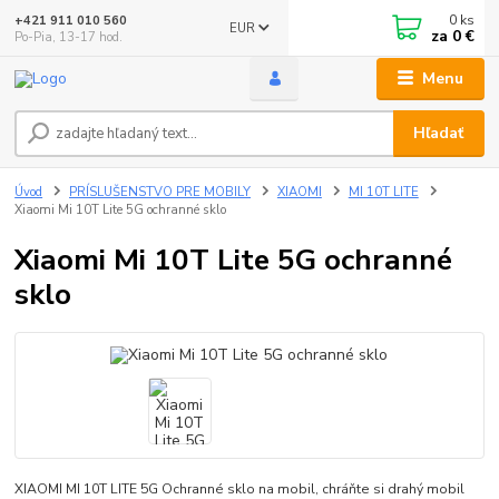
0
ks
+421 911 010 560
EUR
za
0 €
Po-Pia, 13-17 hod.
Menu
Hľadať
Úvod
PRÍSLUŠENSTVO PRE MOBILY
XIAOMI
MI 10T LITE
Xiaomi Mi 10T Lite 5G ochranné sklo
Xiaomi Mi 10T Lite 5G ochranné
sklo
XIAOMI MI 10T LITE 5G Ochranné sklo na mobil, chráňte si drahý mobil