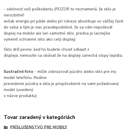
- odolnosť voči poškodeniu (POZOR to neznamená, že sklo je
nerozbitné!
avšak energiu pri páde alebo pri náraze absorbuje vo väčšej časti
do seba a tým je viac pravdepodobné, že sa vám nepoškodí
displej na mobile ale len samotné sklo, predsa je lacnejšie
vymeniť ochranné sklo ako celý displej)
Sklo drží pevne, keď ho budete chcieť odlepiť z
displeja, nemusíte sa obávať že na displeji zanechá stopy lepidla.
Ilustračné foto
- môže zobrazovať púzdro alebo sklo pre iný
model telefónu. Reálne
prevedenie púzdra a skla je prispôsobené na vami požadovaný
model (uvedený
v názve produktu).
Tovar zaradený v kategóriách
PRÍSLUŠENSTVO PRE MOBILY