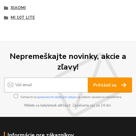
XIAOMI
MI 10T LITE
Nepremeškajte novinky, akcie a
zľavy!
Prihlásiť sa
Súhlasím so
spracovaním osobných údajov
za účelom zasielania newslettera.
Môžete sa kedykoľvek odhlásiť. Zasielame raz za 14 dní.
Informácie pre zákazníkov