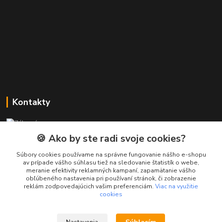
Kontakty
Zákaznícka podpora PREsmartfon.sk
+421 911 010 560
🍪 Ako by ste radi svoje cookies?
Po-Pia, 13-17 hod.
Súbory cookies používame na správne fungovanie nášho e-shopu
av prípade vášho súhlasu tiež na sledovanie štatistík o webe,
info@presmartfon.sk
meranie efektivity reklamných kampaní, zapamätanie vášho
obľúbeného nastavenia pri používaní stránok, či zobrazenie
reklám zodpovedajúcich vašim preferenciám.
Viac na využitie
cookies