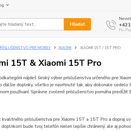
og
Neviet
Hľadať
+421
Po-Pia
PRÍSLUŠENSTVO PRE MOBILY
XIAOMI
XIAOMI 15T / 15T PRO
mi 15T & Xiaomi 15T Pro
odkategórii nájdeš široký výber príslušenstva určeného pre Xiao
o ďalšie doplnky, všetko je navrhnuté tak, aby dokonale sedelo
om používaní. Správne zvolené príslušenstvo pomáha predĺžiť živ
z kvalitného príslušenstva pre Xiaomi 15T a 15T Pro a dopraj s
doplnkom bude tvoj telefón nielen lepšie chránený, ale aj pohodl