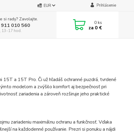
Prihlásenie
EUR
e si rady? Zavolajte.
0
ks
 911 010 560
za
0 €
, 13-17 hod.
mi 15T a 15T Pro. Či už hľadáš ochranné puzdrá, tvrdené
 týmto modelom a zvýšilo komfort aj bezpečnosť pri
otnosť zariadenia a zároveň rozširuje jeho praktické
vojmu zariadeniu maximálnu ochranu a funkčnosť. Vďaka
nejší na každodenné používanie. Prezri si ponuku a nájdi