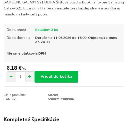
SAMSUNG GALAXY S21 ULTRA Štýlové puzdro Book Fancy pre Samsung
Galaxy S21 Ultra v mint farbe chráni telefón z každej strany a ponúka aj
miesto na karty.
celý popis
Dostupnosť
Skladom 3 ks
Doba dodania
Doručenie 11.08.2026 do 18:00. Objednajte dnes
do 24:00
Nie sme platcovia DPH
6,18 €
/
ks
Pridať do košíka
Číslo produktu:
50289
EAN kód:
5900217388906
Kompletné špecifikácie