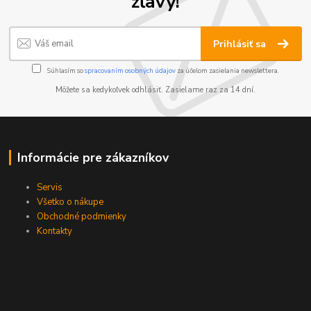
zľavy!
Prihlásiť sa
Súhlasím so
spracovaním osobných údajov
za účelom zasielania newslettera.
Môžete sa kedykoľvek odhlásiť. Zasielame raz za 14 dní.
Informácie pre zákazníkov
Servis
Všetko o nákupe
Obchodné podmienky
Kontakty