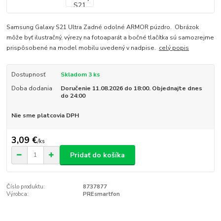
Samsung Galaxy S21 Ultra Zadné odolné ARMOR púzdro. Obrázok
môže byť ilustračný, výrezy na fotoaparát a bočné tlačítka sú samozrejme
prispôsobené na model mobilu uvedený v nadpise.
celý popis
Dostupnosť
Skladom 3 ks
Doba dodania
Doručenie 11.08.2026 do 18:00. Objednajte dnes
do 24:00
Nie sme platcovia DPH
3,09 €
/
ks
Pridať do košíka
Číslo produktu:
8737877
Výrobca:
PREsmartfon