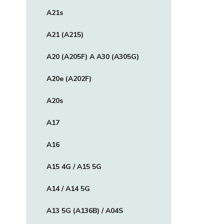
A21s
A21 (A215)
A20 (A205F) A A30 (A305G)
A20e (A202F)
A20s
A17
A16
A15 4G / A15 5G
A14 / A14 5G
A13 5G (A136B) / A04S