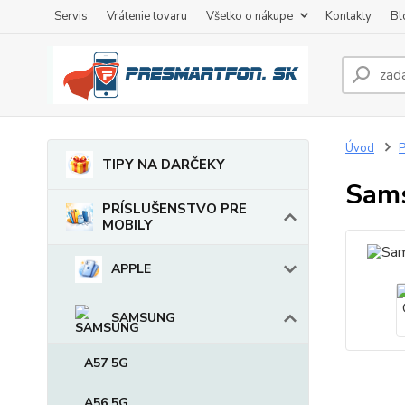
Servis
Vrátenie tovaru
Všetko o nákupe
Kontakty
Bl
Úvod
TIPY NA DARČEKY
Sams
PRÍSLUŠENSTVO PRE
MOBILY
APPLE
SAMSUNG
A57 5G
A56 5G