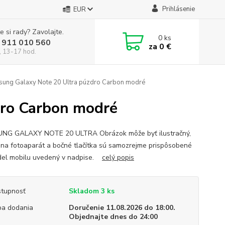
Prihlásenie
EUR
e si rady? Zavolajte.
0
ks
 911 010 560
za
0 €
, 13-17 hod.
ung Galaxy Note 20 Ultra púzdro Carbon modré
dro Carbon modré
NG GALAXY NOTE 20 ULTRA Obrázok môže byť ilustračný,
 na fotoaparát a bočné tlačítka sú samozrejme prispôsobené
el mobilu uvedený v nadpise.
celý popis
tupnosť
Skladom 3 ks
a dodania
Doručenie 11.08.2026 do 18:00.
Objednajte dnes do 24:00