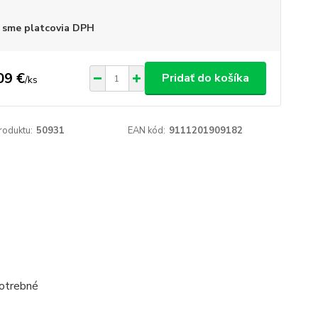
 sme platcovia DPH
09 €
Pridať do košíka
/
ks
roduktu:
50931
EAN kód:
9111201909182
potrebné