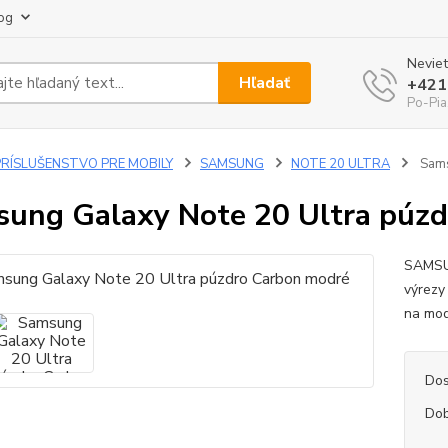
og
Neviet
Hľadať
+421
Po-Pia
PRÍSLUŠENSTVO PRE MOBILY
SAMSUNG
NOTE 20 ULTRA
Sams
ung Galaxy Note 20 Ultra púz
SAMSU
výrezy
na mod
Dos
Dob