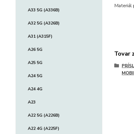
Materiál 
A33 5G (A336B)
A32 5G (A326B)
A31 (A315F)
A26 5G
Tovar 
A25 5G
PRÍS
MOBI
A24 5G
A24 4G
A23
A22 5G (A226B)
A22 4G (A225F)