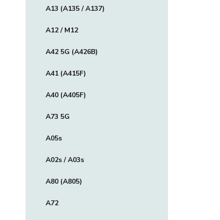
A13 (A135 / A137)
A12 / M12
A42 5G (A426B)
A41 (A415F)
A40 (A405F)
A73 5G
A05s
A02s / A03s
A80 (A805)
A72