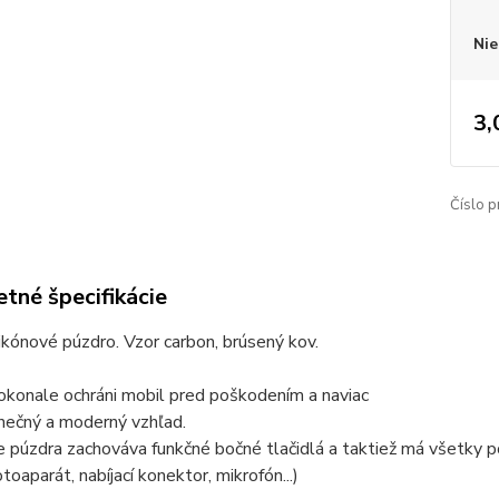
Nie
3,
Číslo p
tné špecifikácie
ikónové púzdro. Vzor carbon, brúsený kov.
okonale ochráni mobil pred poškodením a naviac
nečný a moderný vzhľad.
 púzdra zachováva funkčné bočné tlačidlá a taktiež má všetky 
toaparát, nabíjací konektor, mikrofón...)