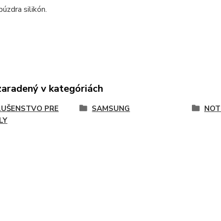
púzdra silikón.
zaradený v kategóriách
LUŠENSTVO PRE
SAMSUNG
NOT
LY