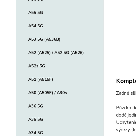
A55 5G
A54 5G
A53 5G (A536B)
A52 (A525) / A52 5G (A526)
A52s 5G
A51 (A515F)
Komple
A50 (A505F) / A30s
Zadné sil
A36 5G
Púzdro d
dodá jedi
A35 5G
Uchytenie
výrezy (fo
A34 5G