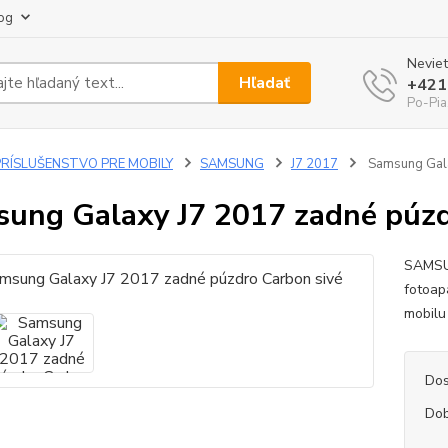
og
Neviet
Hľadať
+421
Po-Pia
PRÍSLUŠENSTVO PRE MOBILY
SAMSUNG
J7 2017
Samsung Gala
ung Galaxy J7 2017 zadné púzd
SAMSUN
fotoap
mobilu
Dos
Dob