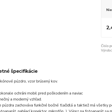
Nie
2,
Číslo p
Výrobc
tné špecifikácie
ikónové púzdro, vzor brúsený kov.
okonale ochráni mobil pred poškodením a naviac
nečný a moderný vzhľad.
 púzdra zachováva funkčné bočné tlačidlá a taktiež má všetky 
otoaparát, nabíjací konektor, mikrofón...). Výrez na fotoaparát sa 