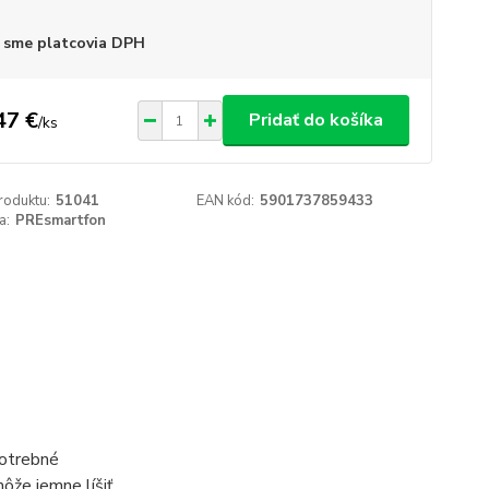
 sme platcovia DPH
47 €
Pridať do košíka
/
ks
roduktu:
51041
EAN kód:
5901737859433
a:
PREsmartfon
potrebné
môže jemne líšiť