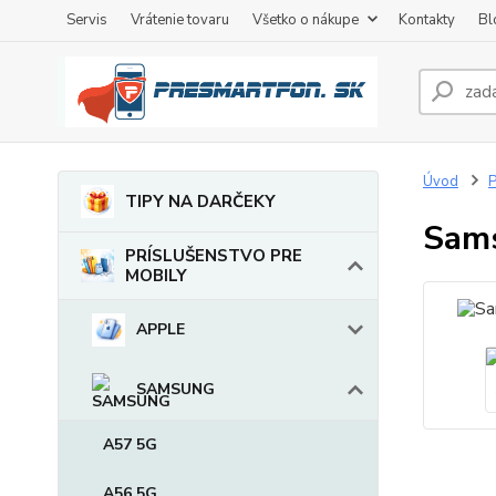
Servis
Vrátenie tovaru
Všetko o nákupe
Kontakty
Bl
Úvod
TIPY NA DARČEKY
Sams
PRÍSLUŠENSTVO PRE
MOBILY
APPLE
SAMSUNG
A57 5G
A56 5G