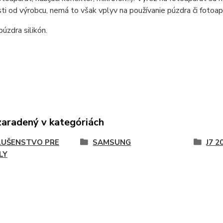
sti od výrobcu, nemá to však vplyv na používanie púzdra či fotoap
púzdra silikón.
zaradený v kategóriách
LUŠENSTVO PRE
SAMSUNG
J7 2
LY