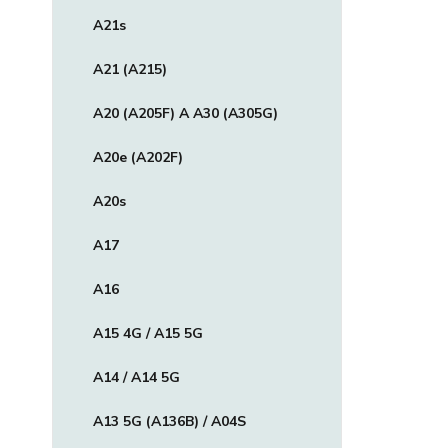
A21s
A21 (A215)
A20 (A205F) A A30 (A305G)
A20e (A202F)
A20s
A17
A16
A15 4G / A15 5G
A14 / A14 5G
A13 5G (A136B) / A04S