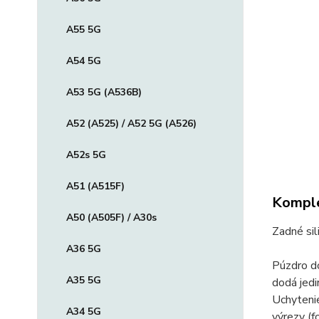
A55 5G
A54 5G
A53 5G (A536B)
A52 (A525) / A52 5G (A526)
A52s 5G
A51 (A515F)
Komple
A50 (A505F) / A30s
Zadné sil
A36 5G
Púzdro d
A35 5G
dodá jedi
Uchytenie
A34 5G
výrezy (f