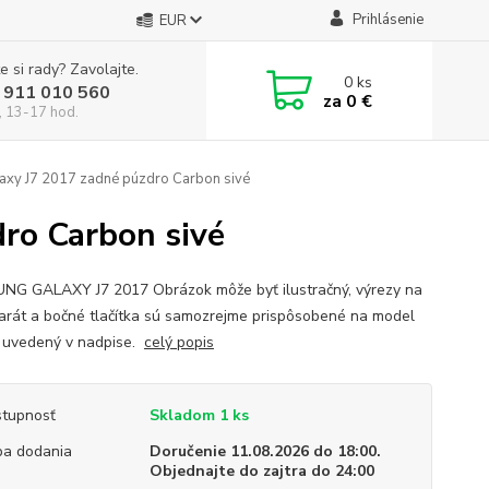
Prihlásenie
EUR
e si rady? Zavolajte.
0
ks
 911 010 560
za
0 €
, 13-17 hod.
xy J7 2017 zadné púzdro Carbon sivé
ro Carbon sivé
G GALAXY J7 2017 Obrázok môže byť ilustračný, výrezy na
arát a bočné tlačítka sú samozrejme prispôsobené na model
 uvedený v nadpise.
celý popis
tupnosť
Skladom 1 ks
a dodania
Doručenie 11.08.2026 do 18:00.
Objednajte do zajtra do 24:00