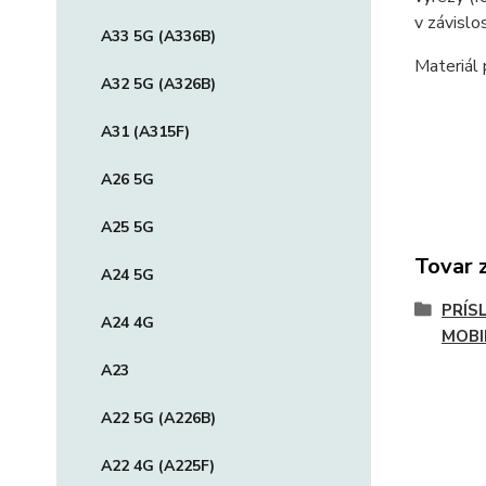
v závislo
A33 5G (A336B)
Materiál 
A32 5G (A326B)
A31 (A315F)
A26 5G
A25 5G
Tovar 
A24 5G
PRÍS
A24 4G
MOBI
A23
A22 5G (A226B)
A22 4G (A225F)