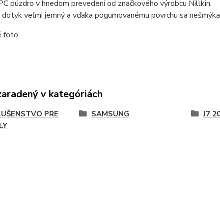
PC púzdro v hnedom prevedení od značkového výrobcu Nillkin.
na dotyk veľmi jemný a vďaka pogumovanému povrchu sa nešmýk
é foto.
zaradený v kategóriách
LUŠENSTVO PRE
SAMSUNG
J7 2
LY