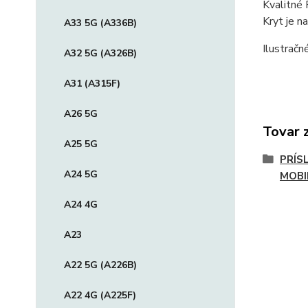
Kvalitné 
Kryt je 
A33 5G (A336B)
Ilustračn
A32 5G (A326B)
A31 (A315F)
A26 5G
Tovar 
A25 5G
PRÍS
A24 5G
MOBI
A24 4G
A23
A22 5G (A226B)
A22 4G (A225F)