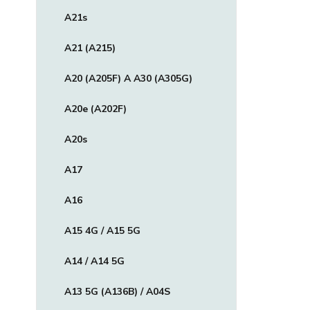
A21s
A21 (A215)
A20 (A205F) A A30 (A305G)
A20e (A202F)
A20s
A17
A16
A15 4G / A15 5G
A14 / A14 5G
A13 5G (A136B) / A04S