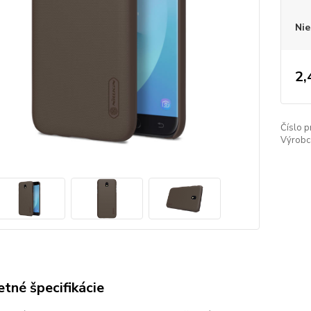
Nie
2,
Číslo p
Výrobc
tné špecifikácie