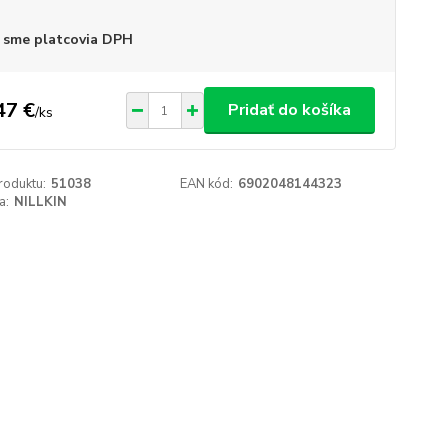
 sme platcovia DPH
47 €
Pridať do košíka
/
ks
roduktu:
51038
EAN kód:
6902048144323
a:
NILLKIN