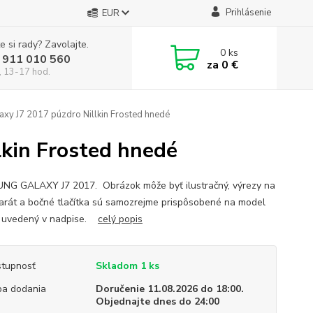
Prihlásenie
EUR
e si rady? Zavolajte.
0
ks
 911 010 560
za
0 €
, 13-17 hod.
xy J7 2017 púzdro Nillkin Frosted hnedé
kin Frosted hnedé
G GALAXY J7 2017. Obrázok môže byť ilustračný, výrezy na
arát a bočné tlačítka sú samozrejme prispôsobené na model
u uvedený v nadpise.
celý popis
tupnosť
Skladom 1 ks
a dodania
Doručenie 11.08.2026 do 18:00.
Objednajte dnes do 24:00