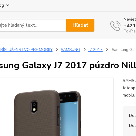
og
Neviet
Hľadať
+421
Po-Pia
PRÍSLUŠENSTVO PRE MOBILY
SAMSUNG
J7 2017
Samsung Gala
ung Galaxy J7 2017 púzdro Nill
SAMSUN
fotoap
mobil
Dos
Dob