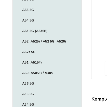
A55 5G
A54 5G
A53 5G (A536B)
A52 (A525) / A52 5G (A526)
A52s 5G
A51 (A515F)
A50 (A505F) / A30s
A36 5G
A35 5G
Komple
A34 5G