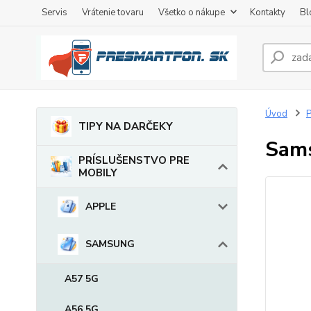
Servis
Vrátenie tovaru
Všetko o nákupe
Kontakty
Bl
Úvod
TIPY NA DARČEKY
Sams
PRÍSLUŠENSTVO PRE
MOBILY
APPLE
SAMSUNG
A57 5G
A56 5G