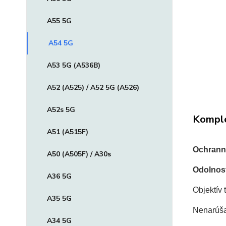
A55 5G
A54 5G
A53 5G (A536B)
A52 (A525) / A52 5G (A526)
A52s 5G
Komple
A51 (A515F)
Ochranné
A50 (A505F) / A30s
Odolnos
A36 5G
Objektív 
A35 5G
Nenarúša
A34 5G