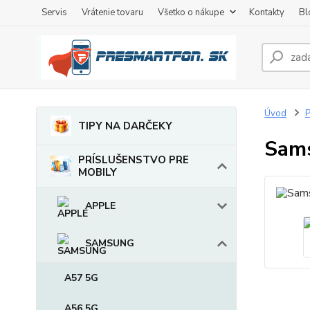
Servis
Vrátenie tovaru
Všetko o nákupe
Kontakty
Bl
Úvod
TIPY NA DARČEKY
Sams
PRÍSLUŠENSTVO PRE
MOBILY
APPLE
SAMSUNG
A57 5G
A56 5G