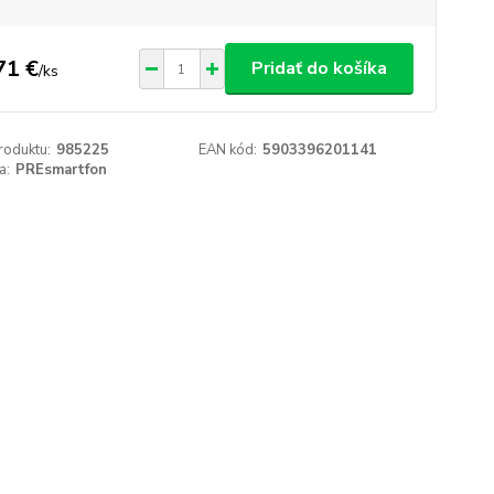
71 €
Pridať do košíka
/
ks
roduktu:
985225
EAN kód:
5903396201141
a:
PREsmartfon
.