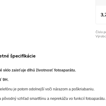
3,
Číslo p
Výrobc
tné špecifikácie
 sklo zaisťuje dlhú životnosť fotoaparátu.
ť 9H.
telefónu je potom odolnejší voči nárazom a poškriabaniu.
 pôvodný vzhľad smartfónu a neprekáža vo funkcií fotoaparátu