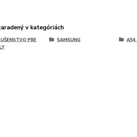
zaradený v kategóriách
LUŠENSTVO PRE
SAMSUNG
A54
LY