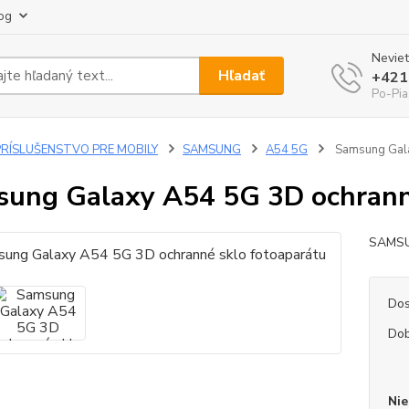
og
Neviet
Hľadať
+421
Po-Pia
PRÍSLUŠENSTVO PRE MOBILY
SAMSUNG
A54 5G
Samsung Gala
ung Galaxy A54 5G 3D ochrann
SAMS
Dos
Dob
Nie