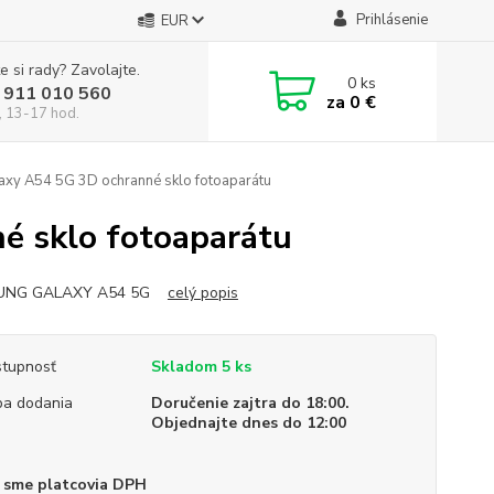
Prihlásenie
EUR
e si rady? Zavolajte.
0
ks
 911 010 560
za
0 €
, 13-17 hod.
xy A54 5G 3D ochranné sklo fotoaparátu
é sklo fotoaparátu
UNG GALAXY A54 5G
celý popis
tupnosť
Skladom 5 ks
a dodania
Doručenie zajtra do 18:00.
Objednajte dnes do 12:00
 sme platcovia DPH