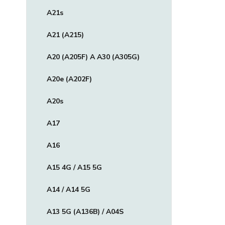
A21s
A21 (A215)
A20 (A205F) A A30 (A305G)
A20e (A202F)
A20s
A17
A16
A15 4G / A15 5G
A14 / A14 5G
A13 5G (A136B) / A04S