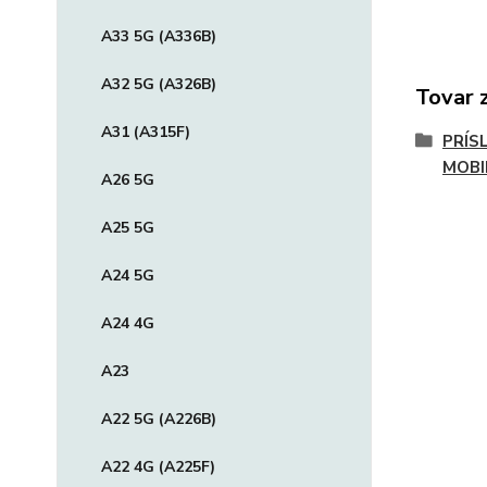
A33 5G (A336B)
A32 5G (A326B)
Tovar 
A31 (A315F)
PRÍS
MOBI
A26 5G
A25 5G
A24 5G
A24 4G
A23
A22 5G (A226B)
A22 4G (A225F)