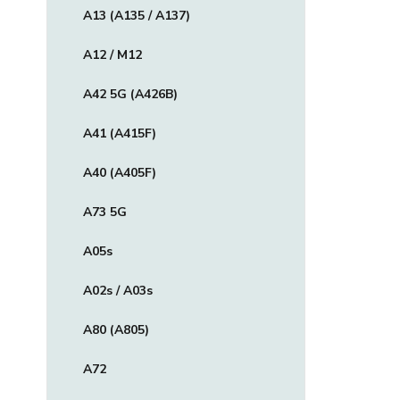
A13 (A135 / A137)
A12 / M12
A42 5G (A426B)
A41 (A415F)
A40 (A405F)
A73 5G
A05s
A02s / A03s
A80 (A805)
A72