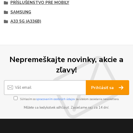
PRÍSLUŠENSTVO PRE MOBILY
SAMSUNG
A33 5G (A336B)
Nepremeškajte novinky, akcie a
zľavy!
Prihlásiť sa
Súhlasím so
spracovaním osobných údajov
za účelom zasielania newslettera.
Môžete sa kedykoľvek odhlásiť. Zasielame raz za 14 dní.