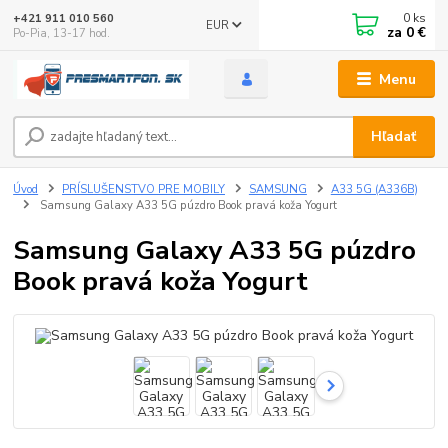
0
ks
+421 911 010 560
EUR
za
0 €
Po-Pia, 13-17 hod.
Menu
Hľadať
Úvod
PRÍSLUŠENSTVO PRE MOBILY
SAMSUNG
A33 5G (A336B)
Samsung Galaxy A33 5G púzdro Book pravá koža Yogurt
Samsung Galaxy A33 5G púzdro
Book pravá koža Yogurt