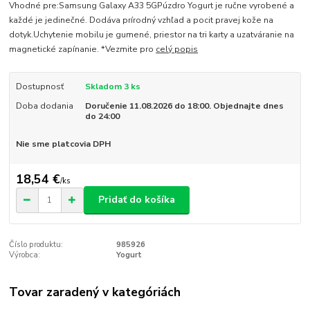
Vhodné pre:Samsung Galaxy A33 5GPúzdro Yogurt je ručne vyrobené a
každé je jedinečné. Dodáva prírodný vzhľad a pocit pravej kože na
dotyk.Uchytenie mobilu je gumené, priestor na tri karty a uzatváranie na
magnetické zapínanie. *Vezmite pro
celý popis
Dostupnosť
Skladom 3 ks
Doba dodania
Doručenie 11.08.2026 do 18:00. Objednajte dnes
do 24:00
Nie sme platcovia DPH
18,54 €
/
ks
Pridať do košíka
Číslo produktu:
985926
Výrobca:
Yogurt
Tovar zaradený v kategóriách