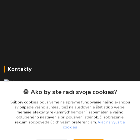
Kontakty
Zákaznícka podpora PREsmartfon.sk
+421 911 010 560
🍪 Ako by ste radi svoje cookies?
Po-Pia, 13-17 hod.
Súbory cookies používame na správne fungovanie nášho e-shopu
av prípade vášho súhlasu tiež na sledovanie štatistík o webe,
info@presmartfon.sk
meranie efektivity reklamných kampaní, zapamätanie vášho
obľúbeného nastavenia pri používaní stránok, či zobrazenie
reklám zodpovedajúcich vašim preferenciám.
Viac na využitie
cookies