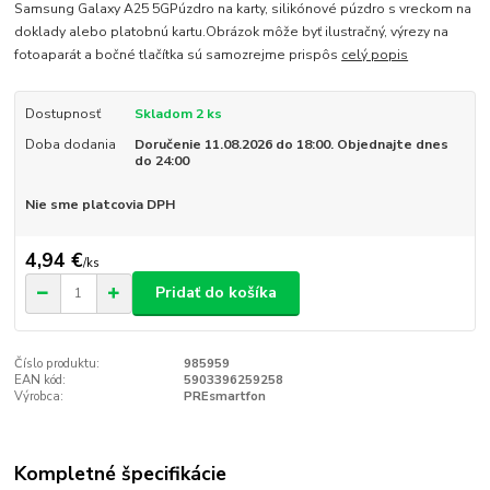
Samsung Galaxy A25 5GPúzdro na karty, silikónové púzdro s vreckom na
doklady alebo platobnú kartu.Obrázok môže byť ilustračný, výrezy na
fotoaparát a bočné tlačítka sú samozrejme prispôs
celý popis
Dostupnosť
Skladom 2 ks
Doba dodania
Doručenie 11.08.2026 do 18:00. Objednajte dnes
do 24:00
Nie sme platcovia DPH
4,94 €
/
ks
Pridať do košíka
Číslo produktu:
985959
EAN kód:
5903396259258
Výrobca:
PREsmartfon
Kompletné špecifikácie