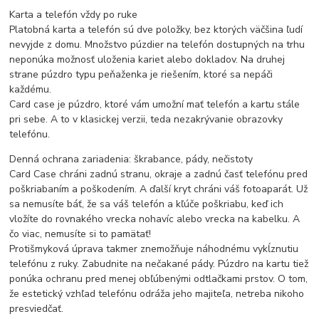
Karta a telefón vždy po ruke
Platobná karta a telefón sú dve položky, bez ktorých väčšina ľudí
nevyjde z domu. Množstvo púzdier na telefón dostupných na trhu
neponúka možnosť uloženia kariet alebo dokladov. Na druhej
strane púzdro typu peňaženka je riešením, ktoré sa nepáči
každému.
Card case je púzdro, ktoré vám umožní mať telefón a kartu stále
pri sebe. A to v klasickej verzii, teda nezakrývanie obrazovky
telefónu.
Denná ochrana zariadenia: škrabance, pády, nečistoty
Card Case chráni zadnú stranu, okraje a zadnú časť telefónu pred
poškriabaním a poškodením. A ďalší kryt chráni váš fotoaparát. Už
sa nemusíte báť, že sa váš telefón a kľúče poškriabu, keď ich
vložíte do rovnakého vrecka nohavíc alebo vrecka na kabelku. A
čo viac, nemusíte si to pamätať!
Protišmyková úprava takmer znemožňuje náhodnému vykĺznutiu
telefónu z ruky. Zabudnite na nečakané pády. Púzdro na kartu tiež
ponúka ochranu pred menej obľúbenými odtlačkami prstov. O tom,
že estetický vzhľad telefónu odráža jeho majiteľa, netreba nikoho
presviedčať.