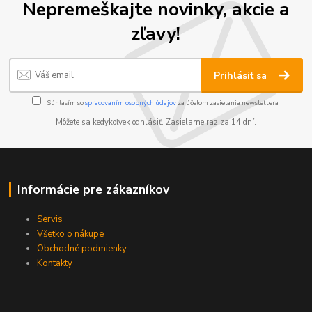
Nepremeškajte novinky, akcie a
zľavy!
Prihlásiť sa
Súhlasím so
spracovaním osobných údajov
za účelom zasielania newslettera.
Môžete sa kedykoľvek odhlásiť. Zasielame raz za 14 dní.
Informácie pre zákazníkov
Servis
Všetko o nákupe
Obchodné podmienky
Kontakty