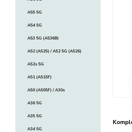
A55 5G
A54 5G
A53 5G (A536B)
A52 (A525) / A52 5G (A526)
A52s 5G
A51 (A515F)
A50 (A505F) / A30s
A36 5G
A35 5G
Komple
A34 5G