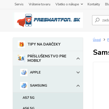
Servis
Vrátenie tovaru
Všetko o nákupe
Kontakty
Bl
Úvod
TIPY NA DARČEKY
Sams
PRÍSLUŠENSTVO PRE
MOBILY
APPLE
SAMSUNG
A57 5G
A56 5G