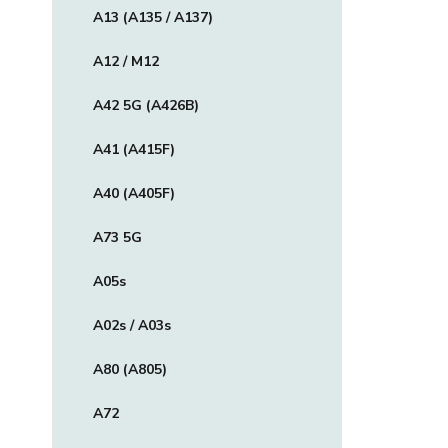
A13 (A135 / A137)
A12 / M12
A42 5G (A426B)
A41 (A415F)
A40 (A405F)
A73 5G
A05s
A02s / A03s
A80 (A805)
A72