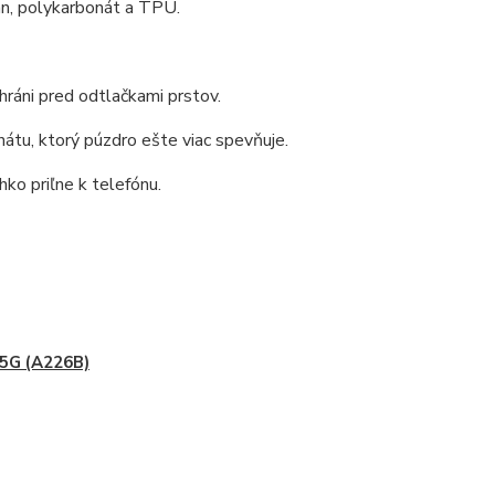
án, polykarbonát a TPU.
ráni pred odtlačkami prstov.
átu, ktorý púzdro ešte viac spevňuje.
ko priľne k telefónu.
5G (A226B)