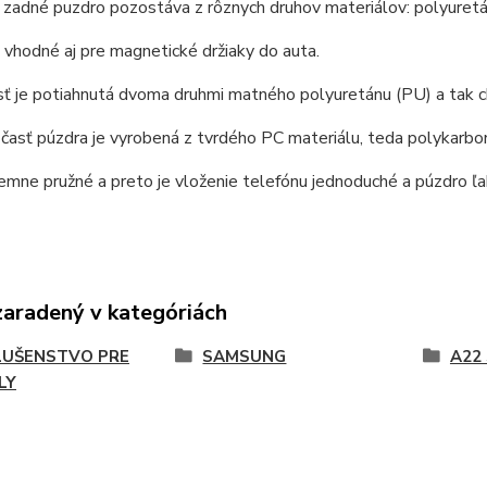
 zadné puzdro pozostáva z rôznych druhov materiálov: polyuret
 vhodné aj pre magnetické držiaky do auta.
ť je potiahnutá dvoma druhmi matného polyuretánu (PU) a tak ch
časť púzdra je vyrobená z tvrdého PC materiálu, teda polykarbon
emne pružné a preto je vloženie telefónu jednoduché a púzdro ľah
zaradený v kategóriách
LUŠENSTVO PRE
SAMSUNG
A22 
LY