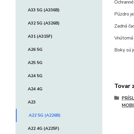
Ochranné
A33 5G (A336B)
Púzdro je
A32 5G (A326B)
Zadná čas
A31 (A315F)
Vnútorná 
Boky sú j
A26 5G
A25 5G
A24 5G
Tovar 
A24 4G
PRÍS
A23
MOBI
A22 5G (A226B)
A22 4G (A225F)