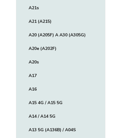
A21s
A21 (A215)
A20 (A205F) A A30 (A305G)
A20e (A202F)
A20s
A17
A16
A15 4G / A15 5G
A14 / A14 5G
A13 5G (A136B) / A04S