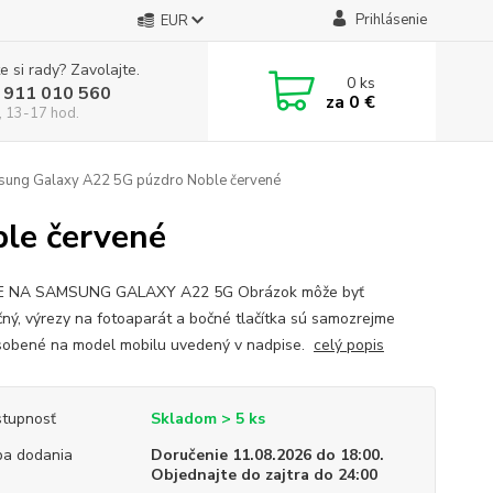
Prihlásenie
EUR
e si rady? Zavolajte.
0
ks
 911 010 560
za
0 €
, 13-17 hod.
ung Galaxy A22 5G púzdro Noble červené
le červené
E NA SAMSUNG GALAXY A22 5G Obrázok môže byť
ačný, výrezy na fotoaparát a bočné tlačítka sú samozrejme
sobené na model mobilu uvedený v nadpise.
celý popis
tupnosť
Skladom > 5 ks
a dodania
Doručenie 11.08.2026 do 18:00.
Objednajte do zajtra do 24:00