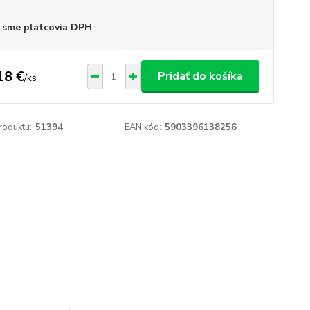
 sme platcovia DPH
18 €
Pridať do košíka
/
ks
roduktu:
51394
EAN kód:
5903396138256