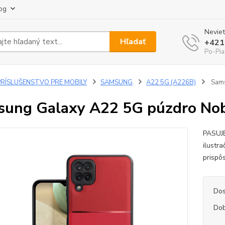
og
Neviet
Hľadať
+421
Po-Pia
PRÍSLUŠENSTVO PRE MOBILY
SAMSUNG
A22 5G (A226B)
Sams
ung Galaxy A22 5G púzdro Nob
PASUJ
ilustr
prispô
Dos
Dob