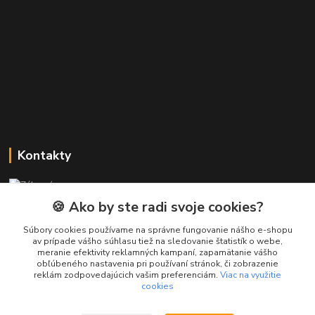
Kontakty
Zákaznícka podpora PREsmartfon.sk
+421 911 010 560
🍪 Ako by ste radi svoje cookies?
Po-Pia, 13-17 hod.
Súbory cookies používame na správne fungovanie nášho e-shopu
av prípade vášho súhlasu tiež na sledovanie štatistík o webe,
info@presmartfon.sk
meranie efektivity reklamných kampaní, zapamätanie vášho
obľúbeného nastavenia pri používaní stránok, či zobrazenie
reklám zodpovedajúcich vašim preferenciám.
Viac na využitie
cookies