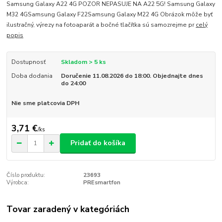
Samsung Galaxy A22 4G POZOR NEPASUJE NA A22 5G! Samsung Galaxy
M32 4GSamsung Galaxy F22Samsung Galaxy M22 4G Obrázok môže byť
ilustračný, výrezy na fotoaparát a bočné tlačítka sú samozrejme pr
celý
popis
Dostupnosť
Skladom > 5 ks
Doba dodania
Doručenie 11.08.2026 do 18:00. Objednajte dnes
do 24:00
Nie sme platcovia DPH
3,71 €
/
ks
Pridať do košíka
Číslo produktu:
23693
Výrobca:
PREsmartfon
Tovar zaradený v kategóriách