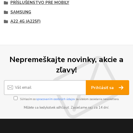
PRÍSLUŠENSTVO PRE MOBILY
SAMSUNG
A22 4G (A225F)
Nepremeškajte novinky, akcie a
zľavy!
Prihlásiť sa
Súhlasím so
spracovaním osobných údajov
za účelom zasielania newslettera.
Môžete sa kedykoľvek odhlásiť. Zasielame raz za 14 dní.