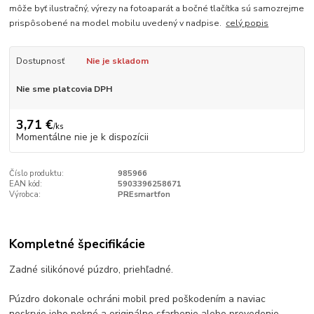
môže byť ilustračný, výrezy na fotoaparát a bočné tlačítka sú samozrejme
prispôsobené na model mobilu uvedený v nadpise.
celý popis
Dostupnosť
Nie je skladom
Nie sme platcovia DPH
3,71 €
/
ks
Momentálne nie je k dispozícii
Číslo produktu:
985966
EAN kód:
5903396258671
Výrobca:
PREsmartfon
Kompletné špecifikácie
Zadné silikónové púzdro, priehľadné.
Púzdro dokonale ochráni mobil pred poškodením a naviac
neskryje jeho pekné a originálne sfarbenie alebo prevedenie.