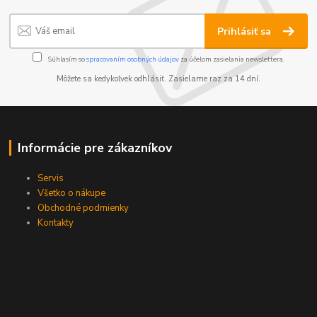
Prihlásiť sa
Súhlasím so
spracovaním osobných údajov
za účelom zasielania newslettera.
Môžete sa kedykoľvek odhlásiť. Zasielame raz za 14 dní.
Informácie pre zákazníkov
Servis
Všetko o nákupe
Obchodné podmienky
Kontakty