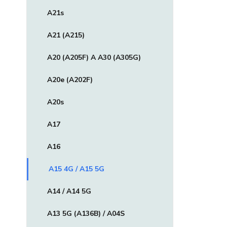
A21s
A21 (A215)
A20 (A205F) A A30 (A305G)
A20e (A202F)
A20s
A17
A16
A15 4G / A15 5G
A14 / A14 5G
A13 5G (A136B) / A04S