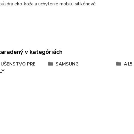
púzdra eko-koža a uchytenie mobilu silikónové.
zaradený v kategóriách
LUŠENSTVO PRE
SAMSUNG
A15 
LY