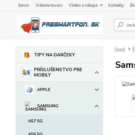
Servis
Vrátenie tovaru
Všetko o nákupe
Kontakty
Bl
Úvod
TIPY NA DARČEKY
Sams
PRÍSLUŠENSTVO PRE
MOBILY
APPLE
SAMSUNG
A57 5G
A56 5G