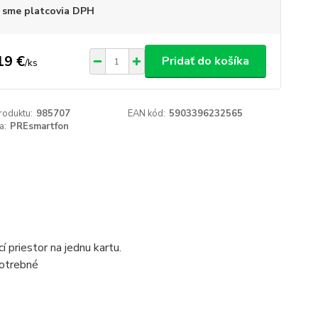
 sme platcovia DPH
19 €
Pridať do košíka
/
ks
roduktu:
985707
EAN kód:
5903396232565
a:
PREsmartfon
 priestor na jednu kartu.
potrebné