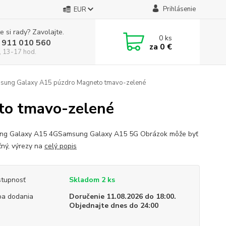
Prihlásenie
EUR
e si rady? Zavolajte.
0
ks
 911 010 560
za
0 €
, 13-17 hod.
ung Galaxy A15 púzdro Magneto tmavo-zelené
to tmavo-zelené
ng Galaxy A15 4GSamsung Galaxy A15 5G Obrázok môže byť
čný, výrezy na
celý popis
tupnosť
Skladom 2 ks
a dodania
Doručenie 11.08.2026 do 18:00.
Objednajte dnes do 24:00