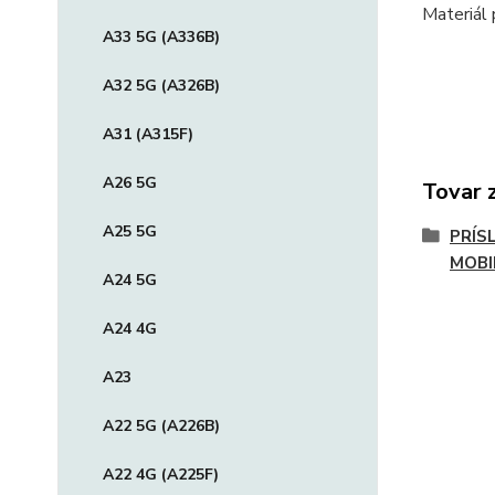
Materiál 
A33 5G (A336B)
A32 5G (A326B)
A31 (A315F)
A26 5G
Tovar 
A25 5G
PRÍS
MOBI
A24 5G
A24 4G
A23
A22 5G (A226B)
A22 4G (A225F)