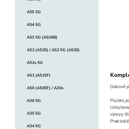
A55 5G
A54 5G
A53 5G (A536B)
A52 (A525) / A52 5G (A526)
A52s 5G
Komple
A51 (A515F)
Diárové p
A50 (A505F) / A30s
Púzdro je
A36 5G
Uchytenie
A35 5G
výrezy (fo
Praktické
A34 5G