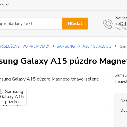
og
Neviet
Hľadať
+421
Po-Pia
PRÍSLUŠENSTVO PRE MOBILY
SAMSUNG
A15 4G / A15 5G
Sams
ung Galaxy A15 púzdro Magne
Samsu
ilustra
Dos
Dob