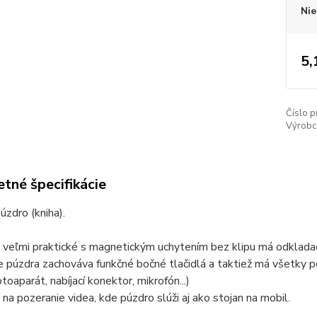
Nie
5,
Číslo p
Výrobc
tné špecifikácie
úzdro (kniha).
 veľmi praktické s magnetickým uchytením bez klipu má odkladací
 púzdra zachováva funkčné bočné tlačidlá a taktiež má všetky 
toaparát, nabíjací konektor, mikrofón...)
 na pozeranie videa, kde púzdro slúži aj ako stojan na mobil.