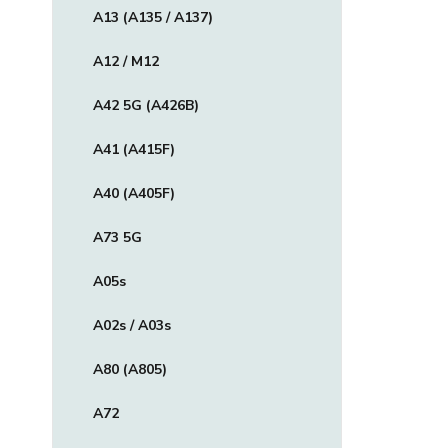
A13 (A135 / A137)
A12 / M12
A42 5G (A426B)
A41 (A415F)
A40 (A405F)
A73 5G
A05s
A02s / A03s
A80 (A805)
A72