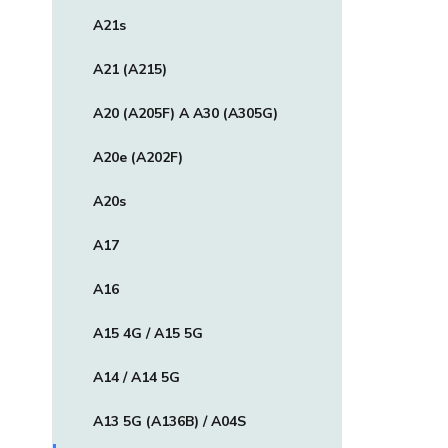
A21s
A21 (A215)
A20 (A205F) A A30 (A305G)
A20e (A202F)
A20s
A17
A16
A15 4G / A15 5G
A14 / A14 5G
A13 5G (A136B) / A04S