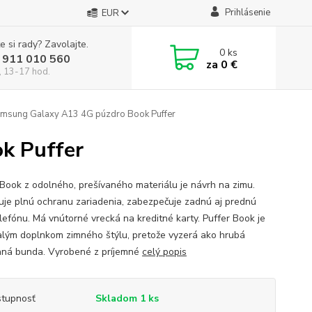
Prihlásenie
EUR
e si rady? Zavolajte.
0
ks
 911 010 560
za
0 €
, 13-17 hod.
msung Galaxy A13 4G púzdro Book Puffer
k Puffer
 Book z odolného, prešívaného materiálu je návrh na zimu.
uje plnú ochranu zariadenia, zabezpečuje zadnú aj prednú
elefónu. Má vnútorné vrecká na kreditné karty. Puffer Book je
lým doplnkom zimného štýlu, pretože vyzerá ako hrubá
aná bunda. Vyrobené z príjemné
celý popis
tupnosť
Skladom 1 ks