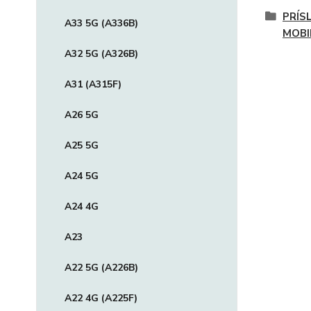
PRÍS
A33 5G (A336B)
MOBI
A32 5G (A326B)
A31 (A315F)
A26 5G
A25 5G
A24 5G
A24 4G
A23
A22 5G (A226B)
A22 4G (A225F)