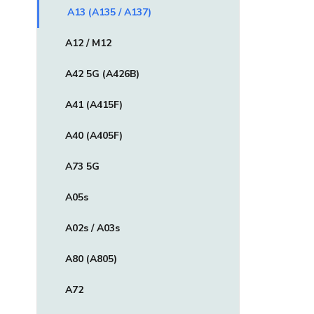
A13 (A135 / A137)
A12 / M12
A42 5G (A426B)
A41 (A415F)
A40 (A405F)
A73 5G
A05s
A02s / A03s
A80 (A805)
A72