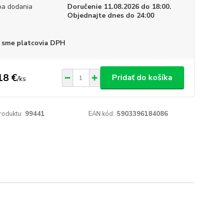
a dodania
Doručenie 11.08.2026 do 18:00.
Objednajte dnes do 24:00
 sme platcovia DPH
18 €
Pridať do košíka
/
ks
roduktu:
99441
EAN kód:
5903396184086