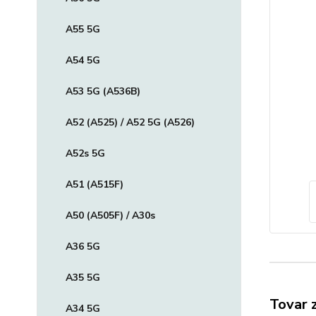
A55 5G
A54 5G
A53 5G (A536B)
A52 (A525) / A52 5G (A526)
A52s 5G
A51 (A515F)
A50 (A505F) / A30s
A36 5G
A35 5G
Tovar 
A34 5G