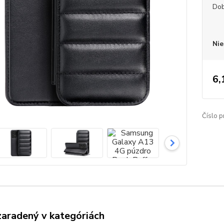
Dob
Nie
6,
Číslo p
zaradený v kategóriách