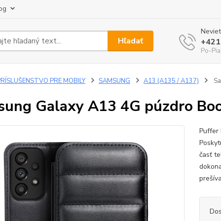
og
Neviet
Hľadať
+421
Po-Pia
PRÍSLUŠENSTVO PRE MOBILY
SAMSUNG
A13 (A135 / A137)
Sa
ung Galaxy A13 4G púzdro Boo
Puffer
Poskyt
časť t
dokona
prešív
Dos