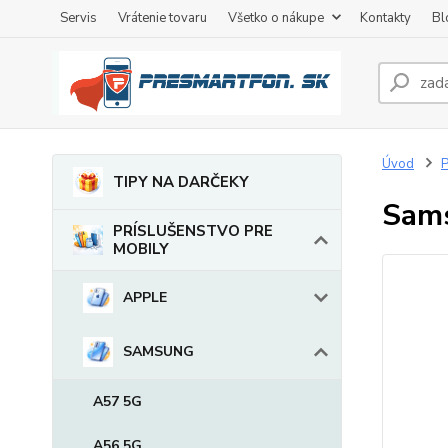
Servis
Vrátenie tovaru
Všetko o nákupe
Kontakty
Bl
Úvod
TIPY NA DARČEKY
Sams
PRÍSLUŠENSTVO PRE
MOBILY
APPLE
SAMSUNG
A57 5G
A56 5G