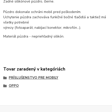
Zadné silikónové púzdro, čierne.
Púzdro dokonale ochráni mobil pred poškodením.
Uchytenie púzdra zachováva funkčné bočné tlačidlá a taktiež má
všetky potrebné
výrezy (fotoaparát, nabíjací konektor, mikrofón...).
Materiál púzdra - nepriehľadný silikón.
Tovar zaradený v kategóriách
PRÍSLUŠENSTVO PRE MOBILY
OPPO