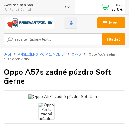
0
ks
+421 911 010 560
EUR
za
0 €
Po-Pia, 13-17 hod.
Menu
Hľadať
Úvod
PRÍSLUŠENSTVO PRE MOBILY
OPPO
Oppo A57s zadné
púzdro Soft čierne
Oppo A57s zadné púzdro Soft
čierne