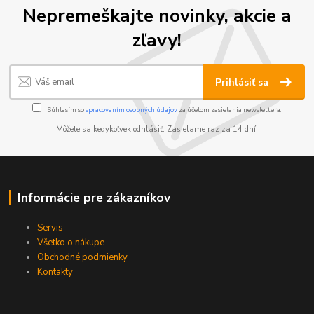
Nepremeškajte novinky, akcie a
zľavy!
Prihlásiť sa
Súhlasím so
spracovaním osobných údajov
za účelom zasielania newslettera.
Môžete sa kedykoľvek odhlásiť. Zasielame raz za 14 dní.
Informácie pre zákazníkov
Servis
Všetko o nákupe
Obchodné podmienky
Kontakty