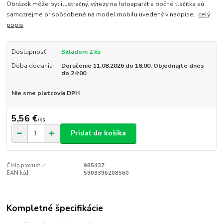
Obrázok môže byť ilustračný, výrezy na fotoaparát a bočné tlačítka sú
samozrejme prispôsobené na model mobilu uvedený v nadpise.
celý
popis
Dostupnosť
Skladom 2 ks
Doba dodania
Doručenie 11.08.2026 do 18:00. Objednajte dnes
do 24:00
Nie sme platcovia DPH
5,56 €
/
ks
Pridať do košíka
Číslo produktu:
985437
EAN kód:
5903396208560
Kompletné špecifikácie