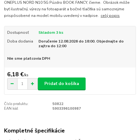
ONEPLUS NORD N10 5G Púzdro BOOK FANCY, čierne. Obrázok môže
byť ilustračný, výrezy na fotoaparát a bočné tlačítka sú samozrejme
prispôsobené na model mobilu uvedený v nadpise.
celý popis
Dostupnosť
Skladom 3 ks
Doba dodania
Doručenie 12.08.2026 do 18:00. Objednajte do
zajtra do 12:00
Nie sme platcovia DPH
6,18 €
/
ks
Pridať do košíka
Číslo produktu:
50822
EAN kód:
5903396100987
Kompletné špecifikácie