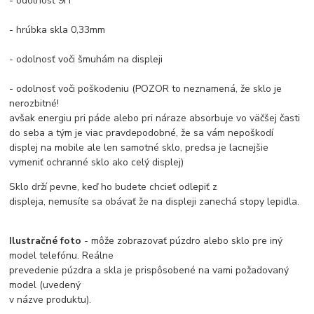
- odolnosť 9H
- hrúbka skla 0,33mm
- odolnosť voči šmuhám na displeji
- odolnosť voči poškodeniu (POZOR to neznamená, že sklo je
nerozbitné!
avšak energiu pri páde alebo pri náraze absorbuje vo väčšej časti
do seba a tým je viac pravdepodobné, že sa vám nepoškodí
displej na mobile ale len samotné sklo, predsa je lacnejšie
vymeniť ochranné sklo ako celý displej)
Sklo drží pevne, keď ho budete chcieť odlepiť z
displeja, nemusíte sa obávať že na displeji zanechá stopy lepidla.
Ilustračné foto
- môže zobrazovať púzdro alebo sklo pre iný
model telefónu. Reálne
prevedenie púzdra a skla je prispôsobené na vami požadovaný
model (uvedený
v názve produktu).