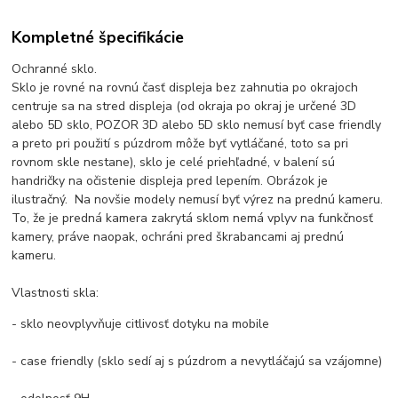
Kompletné špecifikácie
Ochranné sklo.
Sklo je rovné na rovnú časť displeja bez zahnutia po okrajoch
centruje sa na stred displeja (od okraja po okraj je určené 3D
alebo 5D sklo, POZOR 3D alebo 5D sklo nemusí byť case friendly
a preto pri použití s púzdrom môže byť vytláčané, toto sa pri
rovnom skle nestane), sklo je celé priehľadné, v balení sú
handričky na očistenie displeja pred lepením. Obrázok je
ilustračný. Na novšie modely nemusí byť výrez na prednú kameru.
To, že je predná kamera zakrytá sklom nemá vplyv na funkčnosť
kamery, práve naopak, ochráni pred škrabancami aj prednú
kameru.
Vlastnosti skla:
- sklo neovplyvňuje citlivosť dotyku na mobile
- case friendly (sklo sedí aj s púzdrom a nevytláčajú sa vzájomne)