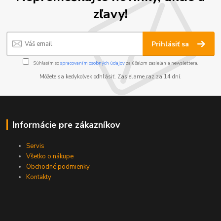
zľavy!
Prihlásiť sa
Súhlasím so
spracovaním osobných údajov
za účelom zasielania newslettera.
Môžete sa kedykoľvek odhlásiť. Zasielame raz za 14 dní.
Informácie pre zákazníkov
Servis
Všetko o nákupe
Obchodné podmienky
Kontakty