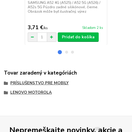
výrezom pre
SAMSUNG A52 4G (A525) / A52 5G (A526) /
A52s 5G Púzdro zadné silikónové, čierne.
SAMSUNG A52
Obrázok môže byť ilustračný, výrez
A52s 5G
3,71 €
3,71 €
Skladom 2 ks
/
ks
/
ks
Pridať do košíka
Tovar zaradený v kategóriách
PRÍSLUŠENSTVO PRE MOBILY
LENOVO MOTOROLA
Nepremeškajte novinky, akcie a