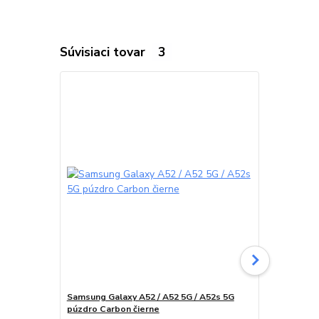
Súvisiaci tovar
3
Samsung Galaxy A52 / A52 5G / A52s 5G
Samsung Gal
púzdro Carbon čierne
ochranné sk