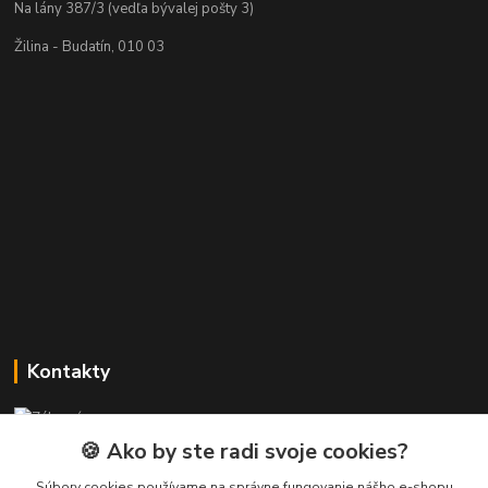
Na lány 387/3 (vedľa bývalej pošty 3)
Žilina - Budatín, 010 03
Kontakty
Zákaznícka podpora PREsmartfon.sk
+421 911 010 560
🍪 Ako by ste radi svoje cookies?
Po-Pia, 13-17 hod.
Súbory cookies používame na správne fungovanie nášho e-shopu