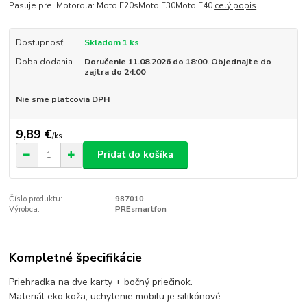
Pasuje pre: Motorola: Moto E20sMoto E30Moto E40
celý popis
Dostupnosť
Skladom 1 ks
Doba dodania
Doručenie 11.08.2026 do 18:00. Objednajte do
zajtra do 24:00
Nie sme platcovia DPH
9,89 €
/
ks
Pridať do košíka
Číslo produktu:
987010
Výrobca:
PREsmartfon
Kompletné špecifikácie
Priehradka na dve karty + bočný priečinok.
Materiál eko koža, uchytenie mobilu je silikónové.