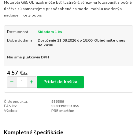
Motorola G85 Obrázok môže byť ilustračný, výrezy na fotoaparát a bočné
tlačítka sú samozrejme prispôsobené na model mobilu uvedený v
nadpise.
celý popis
Dostupnosť
Skladom 1 ks
Doba dodania
Doručenie 11.08.2026 do 18:00. Objednajte dnes
do 24:00
Nie sme platcovia DPH
4,57 €
/
ks
Pridať do košíka
Číslo produktu:
986389
EAN kód:
5903396331855
Výrobca:
PREsmartfon
Kompletné špecifikácie