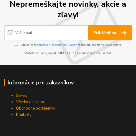
Nepremeškajte novinky, akcie a
zľavy!
Prihlásiť sa
Súhlasím so
spracovaním osobných údajov
za účelom zasielania newslettera.
Môžete sa kedykoľvek odhlásiť. Zasielame raz za 14 dní.
Informácie pre zákazníkov
Servis
Všetko o nákupe
Obchodné podmienky
Kontakty