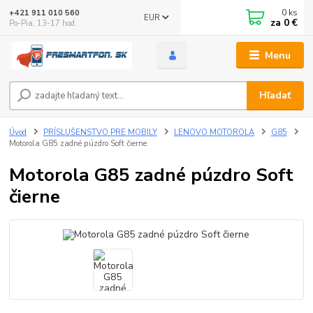
0
ks
+421 911 010 560
EUR
za
0 €
Po-Pia, 13-17 hod.
Menu
Hľadať
Úvod
PRÍSLUŠENSTVO PRE MOBILY
LENOVO MOTOROLA
G85
Motorola G85 zadné púzdro Soft čierne
Motorola G85 zadné púzdro Soft
čierne