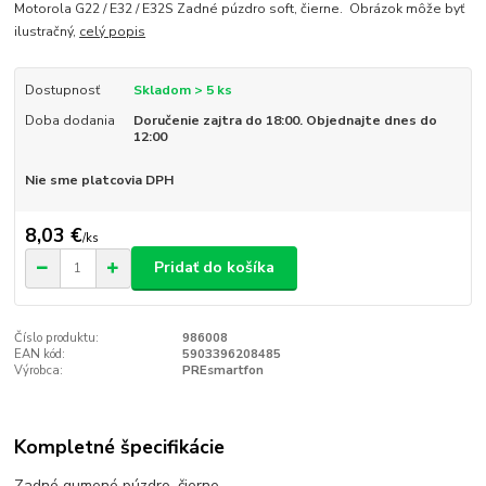
Motorola G22 / E32 / E32S Zadné púzdro soft, čierne. Obrázok môže byť
ilustračný,
celý popis
Dostupnosť
Skladom > 5 ks
Doba dodania
Doručenie zajtra do 18:00. Objednajte dnes do
12:00
Nie sme platcovia DPH
8,03 €
/
ks
Pridať do košíka
Číslo produktu:
986008
EAN kód:
5903396208485
Výrobca:
PREsmartfon
Kompletné špecifikácie
Zadné gumené púzdro, čierne.