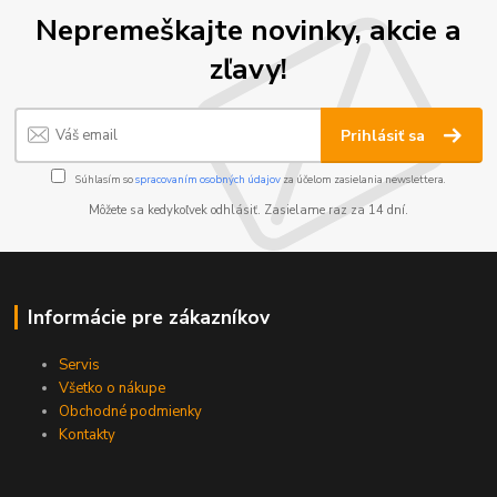
Nepremeškajte novinky, akcie a
zľavy!
Prihlásiť sa
Súhlasím so
spracovaním osobných údajov
za účelom zasielania newslettera.
Môžete sa kedykoľvek odhlásiť. Zasielame raz za 14 dní.
Informácie pre zákazníkov
Servis
Všetko o nákupe
Obchodné podmienky
Kontakty