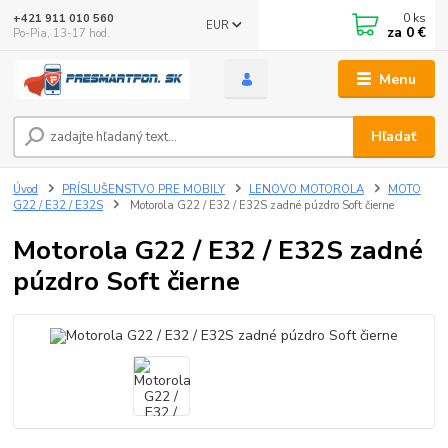
0
ks
+421 911 010 560
EUR
za
0 €
Po-Pia, 13-17 hod.
Menu
Hľadať
Úvod
PRÍSLUŠENSTVO PRE MOBILY
LENOVO MOTOROLA
MOTO
G22 / E32 / E32S
Motorola G22 / E32 / E32S zadné púzdro Soft čierne
Motorola G22 / E32 / E32S zadné
púzdro Soft čierne