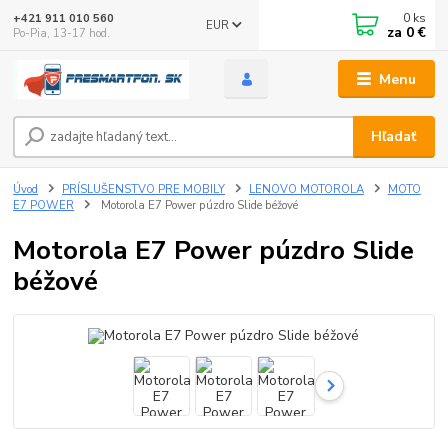
0
ks
+421 911 010 560
EUR
za
0 €
Po-Pia, 13-17 hod.
Menu
Hľadať
Úvod
PRÍSLUŠENSTVO PRE MOBILY
LENOVO MOTOROLA
MOTO
E7 POWER
Motorola E7 Power púzdro Slide béžové
Motorola E7 Power púzdro Slide
béžové