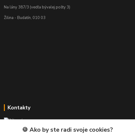
Na lány 387/3 (vedľa bývalej pošty 3)
Žilina - Budatín, 010 03
Kontakty
Zákaznícka podpora PREsmartfon.sk
+421 911 010 560
🍪 Ako by ste radi svoje cookies?
Po-Pia, 13-17 hod.