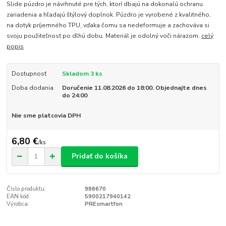
Slide púzdro je návrhnuté pre tých, ktorí dbajú na dokonalú ochranu
zariadenia a hľadajú štýlový doplnok. Púzdro je vyrobené z kvalitného, ​​
na dotyk príjemného TPU, vďaka čomu sa nedeformuje a zachováva si
svoju použiteľnosť po dlhú dobu. Materiál je odolný voči nárazom.
celý
popis
Dostupnosť
Skladom 3 ks
Doba dodania
Doručenie 11.08.2026 do 18:00. Objednajte dnes
do 24:00
Nie sme platcovia DPH
6,80 €
/
ks
Pridať do košíka
Číslo produktu:
986670
EAN kód:
5900217940142
Výrobca:
PREsmartfon