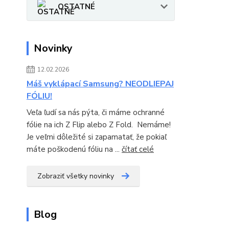
OSTATNÉ
Novinky
12.02.2026
Máš vyklápací Samsung? NEODLIEPAJ
FÓLIU!
Veľa ľudí sa nás pýta, či máme ochranné
fólie na ich Z Flip alebo Z Fold. Nemáme!
Je veľmi dôležité si zapamatať, že pokiaľ
máte poškodenú fóliu na ...
čítať celé
Zobraziť všetky novinky
Blog