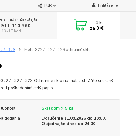
Prihlásenie
EUR
e si rady? Zavolajte.
0
ks
 911 010 560
za
0 €
, 13-17 hod.
2 / E32S
Moto G22 / E32 / E32S ochranné sklo
o
22 / E32 / E32S Ochranné sklo na mobil, chráňte si drahý
pred poškodením!
celý popis
tupnosť
Skladom > 5 ks
a dodania
Doručenie 11.08.2026 do 18:00.
Objednajte dnes do 24:00