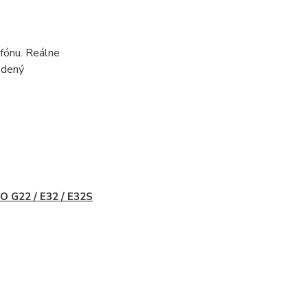
fónu. Reálne
edený
 G22 / E32 / E32S