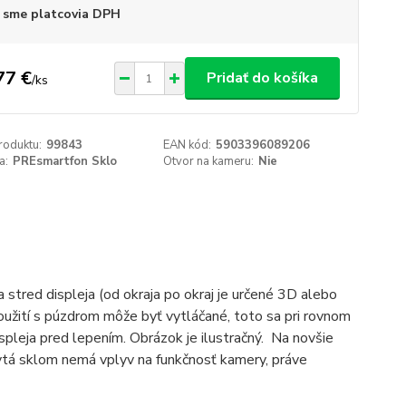
 sme platcovia DPH
77 €
Pridať do košíka
/
ks
roduktu:
99843
EAN kód:
5903396089206
a:
PREsmartfon Sklo
Otvor na kameru:
Nie
a stred displeja (od okraja po okraj je určené 3D alebo
užití s púzdrom môže byť vytláčané, toto sa pri rovnom
displeja pred lepením. Obrázok je ilustračný. Na novšie
ytá sklom nemá vplyv na funkčnosť kamery, práve